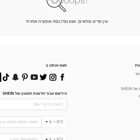
אין פריט מתאים. אנא נסי/ נסה אופציה אחרת
ות
מצא אותנו ב
שר
 SHEIN
הירשם עבור חדשות הסגנון של SHEIN
IL + 972
IL + 972