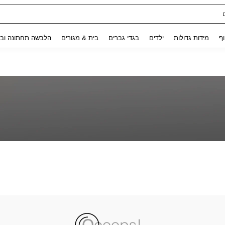
Use up and down arrow keys to חיפוש אחרון and לחפש ולמצוא. Press Enter to select.
וף
מידות גדולות
ילדים
בגדי גברים
בית & מגורים
הלבשה תחתונה ובג