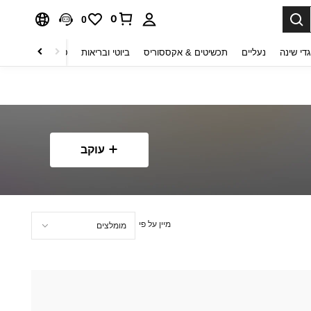
0
0
די שינה
נעליים
תכשיטים & אקססוריס
ביוטי ובריאות
טקסטיל לבית
ט
עוקב
מיין על פי