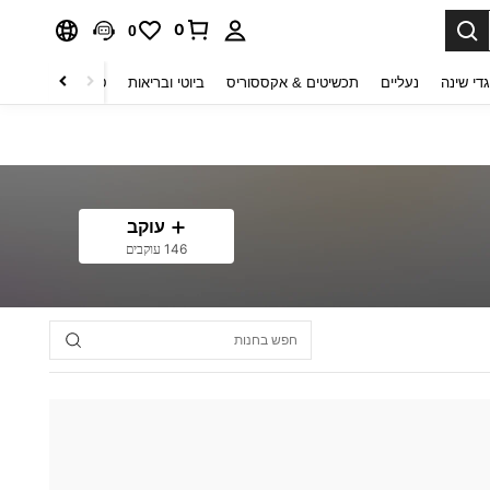
0
0
די שינה
נעליים
תכשיטים & אקססוריס
ביוטי ובריאות
טקסטיל לבית
ט
עוקב
146 עוקבים