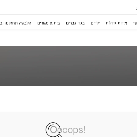
Use up and down arrow keys to חיפוש אחרון and לחפש ולמצוא. Press Enter to select.
וף
מידות גדולות
ילדים
בגדי גברים
בית & מגורים
הלבשה תחתונה ובג