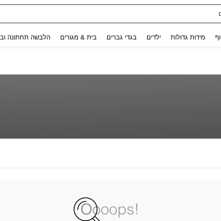
Use up and down arrow keys to חיפוש אחרון and לחפש ולמצוא. Press Enter to select.
וף
מידות גדולות
ילדים
בגדי גברים
בית & מגורים
הלבשה תחתונה ובג