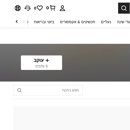
0
0
די שינה
נעליים
תכשיטים & אקססוריס
ביוטי ובריאות
טקסטיל לבית
ט
עוקב
5 עוקבים