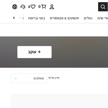
0
0
די שינה
נעליים
תכשיטים & אקססוריס
ביוטי ובריאות
טקסטיל לבית
ט
עוקב
מיין על פי