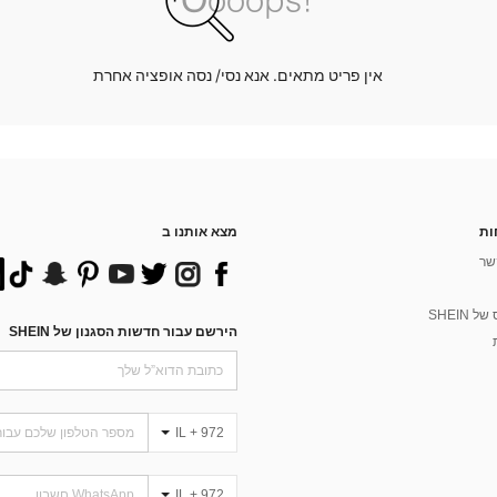
אין פריט מתאים. אנא נסי/ נסה אופציה אחרת
ות
מצא אותנו ב
שר
 SHEIN
הירשם עבור חדשות הסגנון של SHEIN
IL + 972
IL + 972