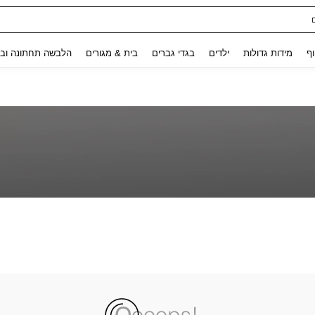
Use up and down arrow keys to חיפוש אחרון and לחפש ולמצוא. Press Enter to select.
וף
מידות גדולות
ילדים
בגדי גברים
בית & מגורים
הלבשה תחתונה ובג