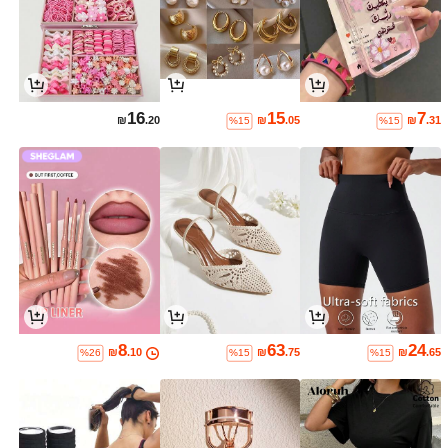
16
15
7
₪
.20
₪
.05
₪
.31
%15
%15
8
63
24
₪
.10
₪
.75
₪
.65
%26
%15
%15