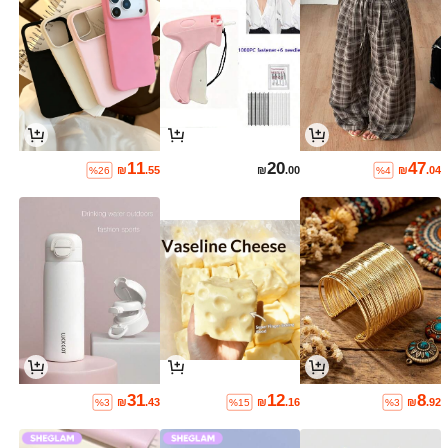
11
20
47
₪
.55
₪
.00
₪
.04
%26
%4
31
12
8
₪
.43
₪
.16
₪
.92
%3
%15
%3