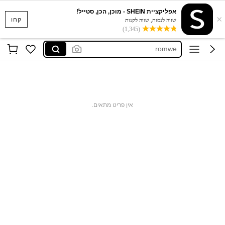
אפליקציית SHEIN - מוכן, הכן, סטייל!
×
手機殼
קחו
שווה לנסות, שווה לקנות
(1,345)
cute phone case
romwe
luxury
joivida
手機殼
אין פריט מתאים.
cute phone case