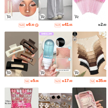
6
41
2
₪
.30
₪
.65
₪
.80
%43
%15
5
17
35
₪
.06
₪
.00
₪
.88
%6
%23
%8