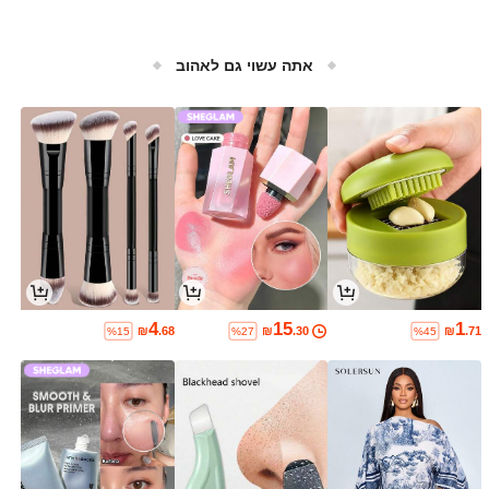
אתה עשוי גם לאהוב
4
15
1
₪
.68
₪
.30
₪
.71
%15
%27
%45