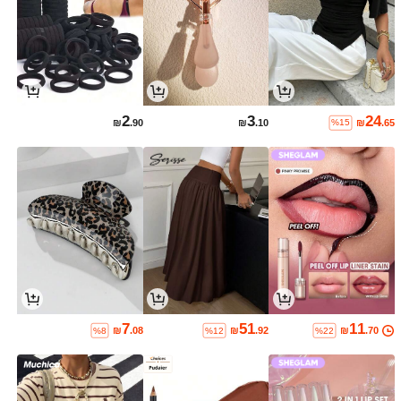
2
3
24
₪
.90
₪
.10
₪
.65
%15
7
51
11
₪
.08
₪
.92
₪
.70
%8
%12
%22