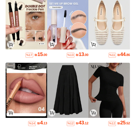
15
13
44
₪
.00
₪
.00
₪
.86
%17
%13
%11
4
43
25
₪
.13
₪
.12
₪
.52
%14
%12
%12