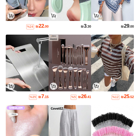
22
3
29
₪
.00
₪
.30
₪
.00
%24
7
26
25
₪
.15
₪
.41
₪
.52
%35
%5
%12