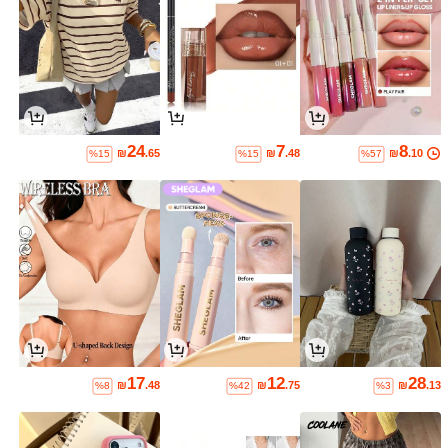
24
7
8
₪
.65
₪
.48
₪
.10
%15
%15
%57
17
12
28
₪
.48
₪
.75
₪
.13
%8
%42
%3