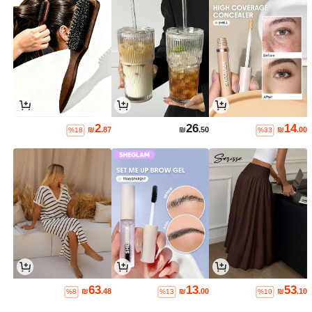
2
26
14
₪
.87
₪
.50
₪
.00
%18
%33
63
13
53
₪
.48
₪
.00
₪
.10
%8
%13
%10