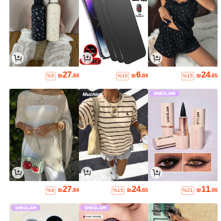
27
6
24
₪
.84
₪
.84
₪
.65
%5
%10
%15
27
24
11
₪
.84
₪
.65
₪
.00
%4
%15
%21