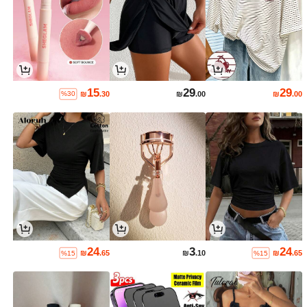
15
29
29
₪
.30
₪
.00
₪
.00
%30
24
3
24
₪
.65
₪
.10
₪
.65
%15
%15