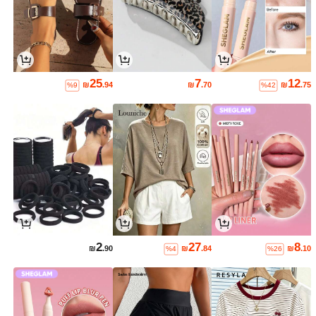
25
7
12
₪
.94
₪
.70
₪
.75
%9
%42
2
27
8
₪
.90
₪
.84
₪
.10
%4
%26