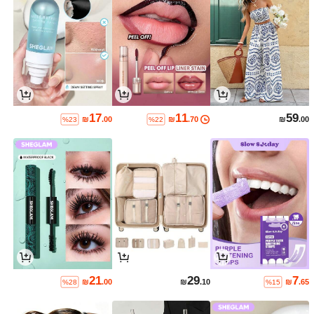
17
11
59
₪
.00
₪
.70
₪
.00
%23
%22
21
29
7
₪
.00
₪
.10
₪
.65
%28
%15