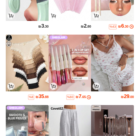
3
2
6
₪
.30
₪
.80
₪
.30
%43
35
7
29
₪
.88
₪
.65
₪
.00
%8
%60