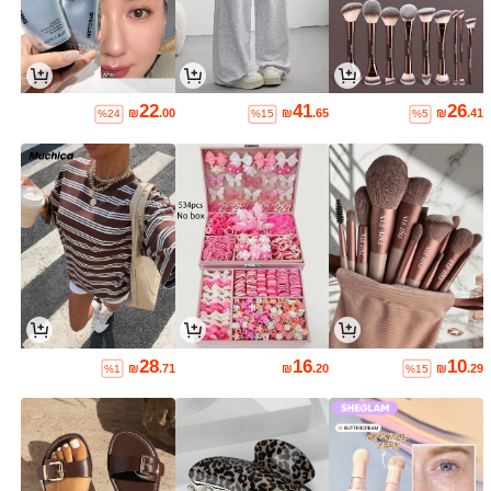
22
41
26
₪
.00
₪
.65
₪
.41
%24
%15
%5
28
16
10
₪
.71
₪
.20
₪
.29
%1
%15