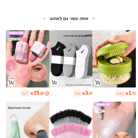
אתה עשוי גם לאהוב
15
3
1
₪
.30
₪
.37
₪
.71
%27
%9
%45