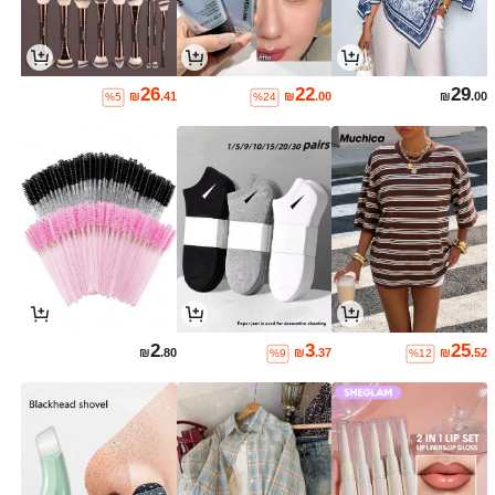
26
22
29
₪
.41
₪
.00
₪
.00
%5
%24
2
3
25
₪
.80
₪
.37
₪
.52
%9
%12