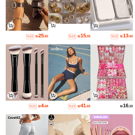
25
15
13
₪
.65
₪
.05
₪
.60
%10
%15
%15
4
41
16
₪
.68
₪
.65
₪
.20
%15
%15