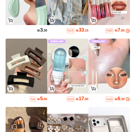
3
33
7
₪
.30
₪
.15
₪
.65
%15
%60
5
17
6
₪
.06
₪
.00
₪
.30
%6
%23
%43