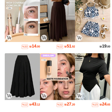
14
51
19
₪
.00
₪
.92
₪
.00
%33
%12
43
27
24
₪
.12
₪
.20
₪
.65
%12
%32
%15