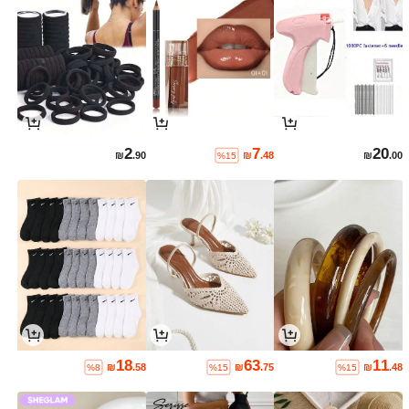
2
7
20
₪
.90
₪
.48
₪
.00
%15
18
63
11
₪
.58
₪
.75
₪
.48
%8
%15
%15