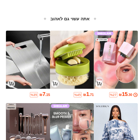
אתה עשוי גם לאהוב
7
1
15
₪
.15
₪
.71
₪
.30
%35
%45
%27