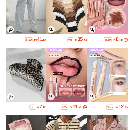
41
35
8
₪
.65
₪
.88
₪
.10
%15
%8
%26
7
11
12
₪
.08
₪
.70
₪
.75
%8
%22
%42