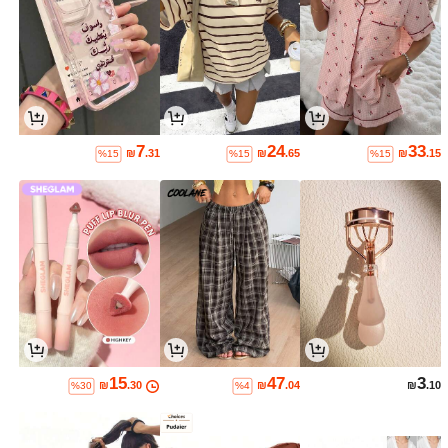
7
24
33
₪
.31
₪
.65
₪
.15
%15
%15
%15
15
47
3
₪
.30
₪
.04
₪
.10
%30
%4