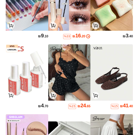
9
16
3
₪
.10
₪
.20
₪
.40
%33
4
24
41
₪
.70
₪
.65
₪
.40
%15
%15