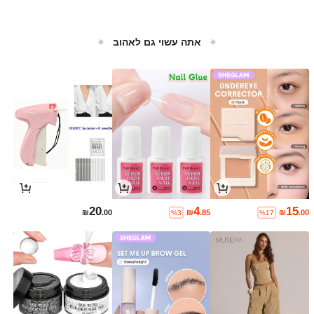
אתה עשוי גם לאהוב
20
4
15
₪
.00
₪
.85
₪
.00
%3
%17