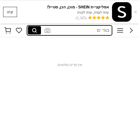
סקוישים
אפליקציית SHEIN - מוכן, הכן, סטייל!
×
anewsta שמלות
קחו
שווה לנסות, שווה לקנות
(1,345)
בגד ים
חצאיות
חולצות נשים
סקוישים
anewsta שמלות
אין פריט מתאים.