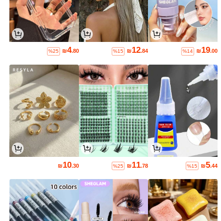
4
12
19
₪
.80
₪
.84
₪
.00
%25
%15
%14
10
11
5
₪
.30
₪
.78
₪
.44
%25
%15