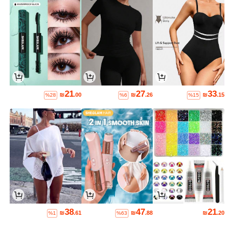
21
27
33
₪
.00
₪
.26
₪
.15
%28
%6
%15
38
47
21
₪
.61
₪
.88
₪
.20
%1
%63