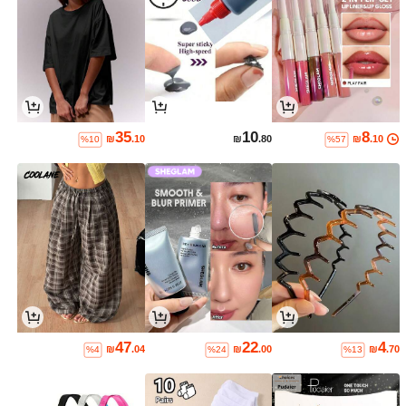
35
10
8
₪
.10
₪
.80
₪
.10
%10
%57
47
22
4
₪
.04
₪
.00
₪
.70
%4
%24
%13