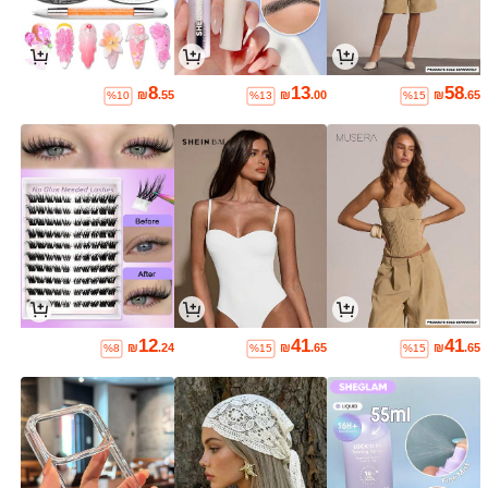
8
13
58
₪
.55
₪
.00
₪
.65
%10
%13
%15
12
41
41
₪
.24
₪
.65
₪
.65
%8
%15
%15