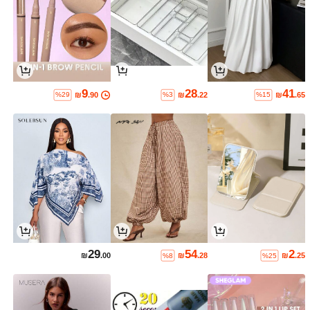
9
28
41
₪
.90
₪
.22
₪
.65
%29
%3
%15
29
54
2
₪
.00
₪
.28
₪
.25
%8
%25