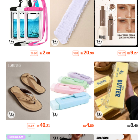
2
20
9
₪
.88
₪
.98
₪
.27
%10
%8
%12
40
4
8
₪
.21
₪
.80
₪
.40
%15