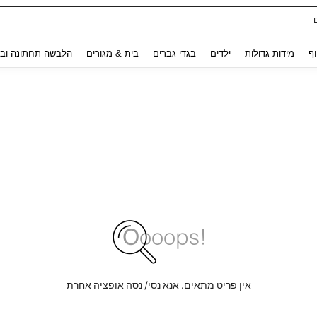
ת נשים
Use up and down arrow keys to חיפוש אחרון and לחפש ולמצוא. Press Enter to select.
וף
מידות גדולות
ילדים
בגדי גברים
בית & מגורים
הלבשה תחתונה ובג
אין פריט מתאים. אנא נסי/ נסה אופציה אחרת