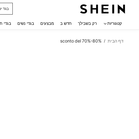
חולצו
 navigate search
קטגוריות
רק בשבילך
חדש ב
מבצעים
בגדי נשים
בגדי ח
דף הבית
sconto del 70%-80%
/