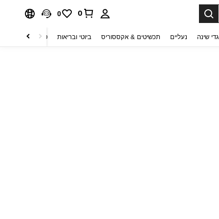
0
0
די שינה
נעליים
תכשיטים & אקססוריס
ביוטי ובריאות
טקסטיל לבית
ט