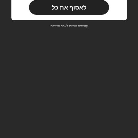
לאסוף את כל
משתמש חדש
33
קופון מוצר
%הנחה
מוגבל ל-₪270
קופונים אושרו לאחר הכניסה
הזמנות ₪486+
מוגבל בזמן
משתמש חדש
31
קופון מוצר
%הנחה
מוגבל ל-₪539
הזמנות ₪745+
מוגבל בזמן