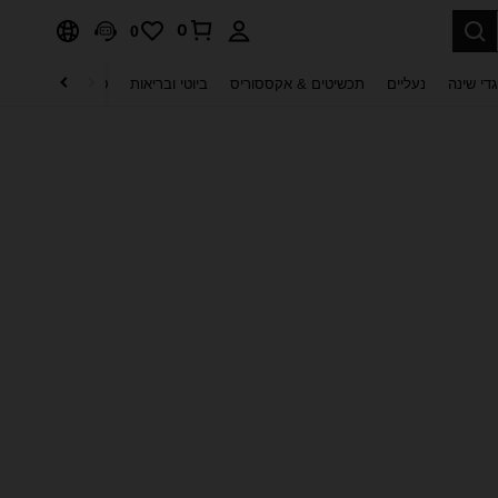
0
0
די שינה
נעליים
תכשיטים & אקססוריס
ביוטי ובריאות
טקסטיל לבית
ט