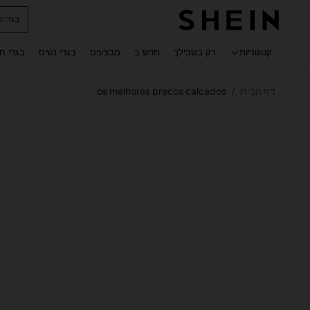
בגד ים
 navigate search
קטגוריות
רק בשבילך
חדש ב
מבצעים
בגדי נשים
בגדי ח
דף הבית
os melhores precos calcados
/