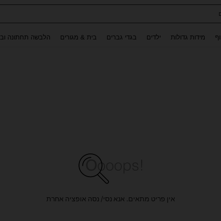
Use up and down arrow keys to חיפוש אחרון and לחפש ולמצוא. Press Enter to select.
וף
מידות גדולות
ילדים
בגדי גברים
בית & מגורים
הלבשה תחתונה ובג
אין פריט מתאים. אנא נסי/ נסה אופציה אחרת