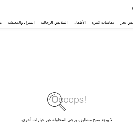
Glowmode Biker S
Use up and down arrow keys to البحث الأخير and البحث والعثور. Press Enter to select.
بس بحر
مقاسات كبيرة
الأطفال
الملابس الرجالية
المنزل والمعيشة
م
لا يوجد منتج متطابق. يرجى المحاولة عبر خيارات أخرى.