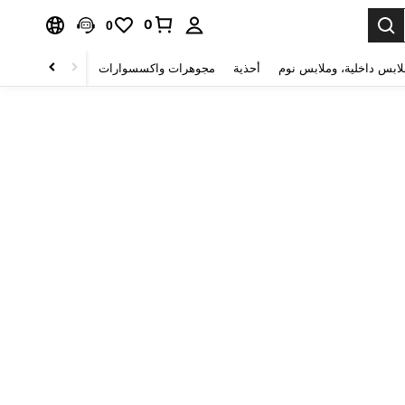
0
0
لابس داخلية، وملابس نوم
أحذية
مجوهرات واكسسوارات
الصحة & الجمال