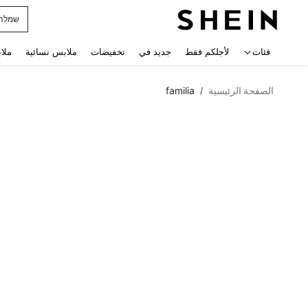
horts
 navigate search
فئات
لأجلكم فقط
جديد في
تخفيضات
ملابس نسائية
ملا
الصفحة الرئيسية
familia
/