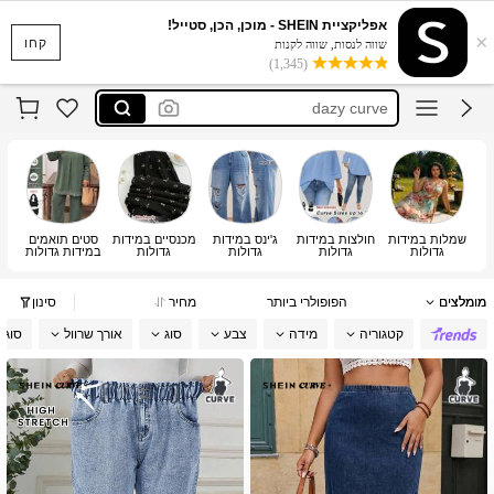
elenzga curve
אפליקציית SHEIN - מוכן, הכן, סטייל!
×
motf
קחו
שווה לנסות, שווה לקנות
(1,345)
dazy curve
maija
enliva
elenzga curve
motf
שמלות במידות
חולצות במידות
ג'ינס במידות
מכנסיים במידות
סטים תואמים
ב
גדולות
גדולות
גדולות
גדולות
במידות גדולות
למ
מומלצים
הפופולרי ביותר
מחיר
סינון
קטגוריה
מידה
צבע
סוג
אורך שרוול
סוג 