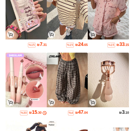
7
24
33
₪
.31
₪
.65
₪
.15
%15
%15
%15
15
47
3
₪
.30
₪
.04
₪
.10
%30
%4