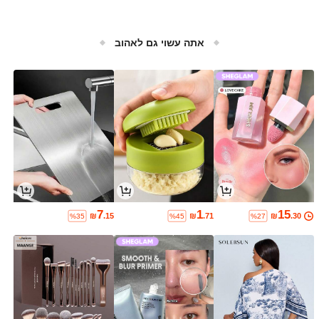
אתה עשוי גם לאהוב
7
1
15
₪
.15
₪
.71
₪
.30
%35
%45
%27