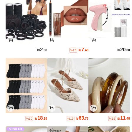
2
7
20
₪
.90
₪
.48
₪
.00
%15
18
63
11
₪
.18
₪
.75
₪
.48
%10
%15
%15