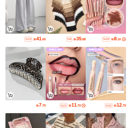
41
35
8
₪
.65
₪
.88
₪
.10
%15
%8
%26
7
11
12
₪
.70
₪
.70
₪
.75
%22
%42