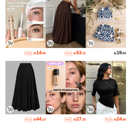
14
53
19
₪
.00
₪
.10
₪
.00
%33
%10
44
27
24
₪
.10
₪
.20
₪
.65
%10
%32
%15