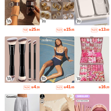
25
15
13
₪
.94
₪
.05
₪
.60
%9
%15
%15
4
41
16
₪
.16
₪
.65
₪
.20
%24
%15