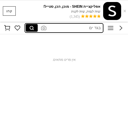
אפליקציית SHEIN - מוכן, הכן, סטייל!
×
סקוישים
קחו
שווה לנסות, שווה לקנות
(1,345)
anewsta שמלות
בגד ים
חצאיות
חולצות נשים
סקוישים
אין פריט מתאים.
anewsta שמלות