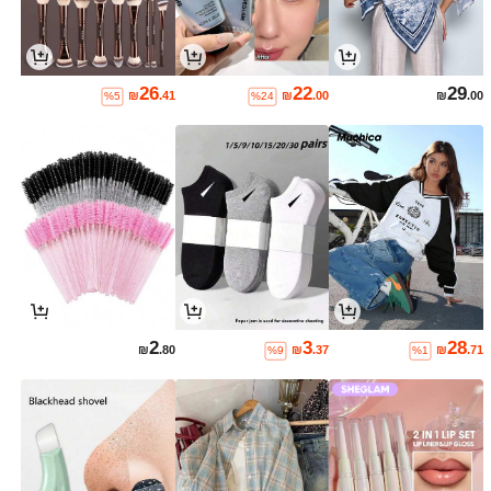
26
22
29
₪
.41
₪
.00
₪
.00
%5
%24
2
3
28
₪
.80
₪
.37
₪
.71
%9
%1