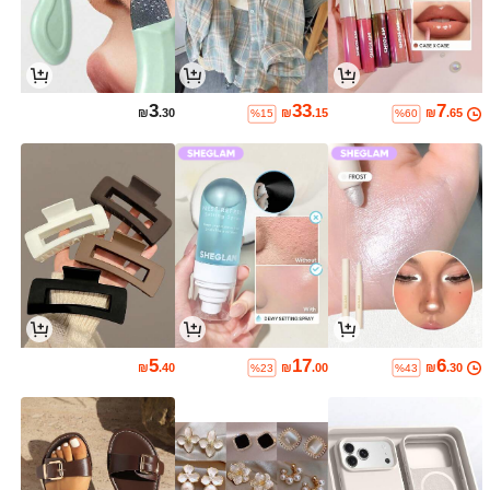
3
33
7
₪
.30
₪
.15
₪
.65
%15
%60
5
17
6
₪
.40
₪
.00
₪
.30
%23
%43