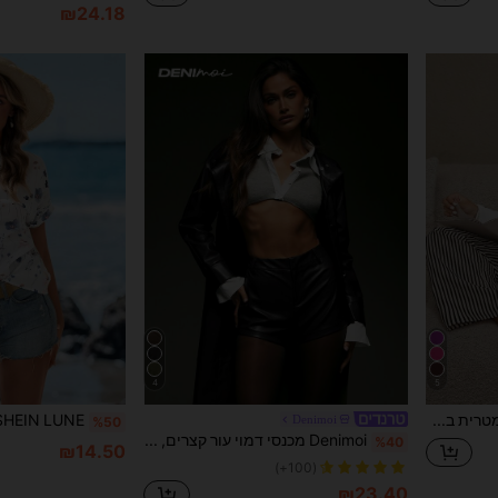
₪24.18
4
5
SHEIN סט פיג'מה אסימטרית בצבע אחיד עם כתף ושרוולים ארוכים לנשים
Denimoi
%50
Denimoi מכנסי דמוי עור קצרים, סתיו וחורף, אופנתי, מכנסי מיקרו מיני קצרים, מכנסי מועדון קצרים, ליציאה
%40
₪14.50
(100+)
₪23.40