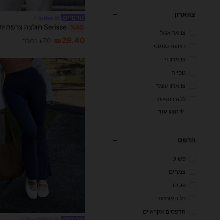
צווארון
Serisse
%40
צוואר אגול
₪29.40
70+ נמכר
רצועת ספגטי
צווארון וי
גופייה
צווארון עומד
ללא כתפיות
הצג עור
הדפס
פשוט
צמחים
פסים
כל האותיות
הדפסים אקראיים
Dazy SPICE