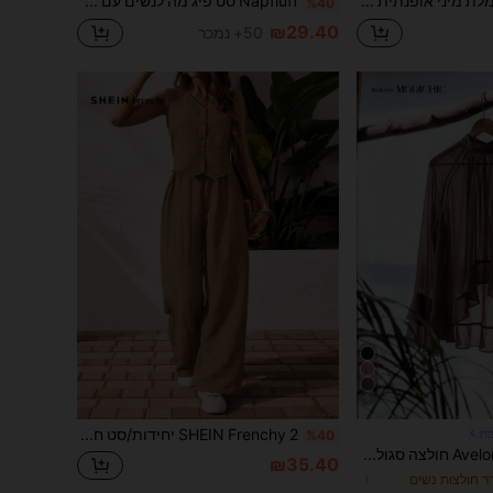
Medorina שמלת מיני אופנתית לנשים עם טלאים ורשת
Napfluff סט פיג'מה לנשים עם קפלים בחזית ומפוספסים בועות
%40
₪29.40
50+ נמכר
5
SHEIN Frenchy 2 יחידות/סט חולצה ומכנסיים ללא שרוולים עם צווארון V בצבע אחיד, קז'ואל
ות
%40
Aveloria Modichic חולצה סגולה עם קפלים משיפון ושכבות מתרחבות בעיצוב יוקרתי אלגנטי לנשים
₪35.40
דֵר חולצות נשים