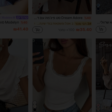
Dream Adore סט פיג'מה עם דש וחולצה ארוכה, בגדי סתיו/חורף
Modelyn
%40
Livesso שמלת ג'ינס ללא שרוולים עם צווארון עגול לנשים לקיץ
%40
ב אוכל ומשקאות בגדי שינה לנשים
3# רבי מכר
₪41.40
₪35.40
100+ נמכר