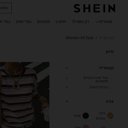
נעלי ג
 navigate search
קטגוריות
רק בשבילך
חדש ב
מבצעים
בגדי נשים
בגדי ח
דף הבית
Women All Sale
/
סינון
קטגוריה
בגדי שינה ובגדים
תחתונים
בגדים לנשים
צבע
ריבוי
שחור
צבעים
לבן
ורוד