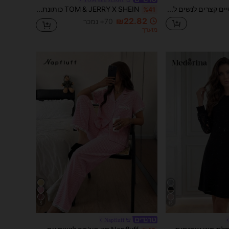
Aralina מכנסיים קצרים לנשים לקיץ מבד ג'ינס עם פלאר, קפלים ופרט עיצובי מקדימה, לחופשה, חופש, חוף ופסטיבל
TOM & JERRY X SHEIN כותונת לילה קיץ עם צווארון עגול ושרוולים קצרים, הדפס מצויר וחמוד לנשים, X
%41
₪22.82
70+ נמכר
מוערך
5
15
Napfluff