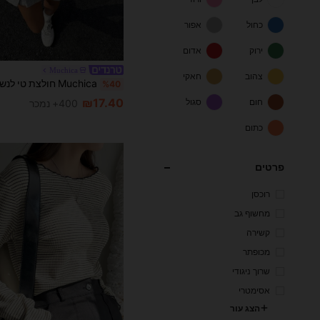
כחול
אפור
ירוק
אדום
Muchica
צהוב
חאקי
%40
₪17.40
חום
סגול
400+ נמכר
כתום
פרטים
רוכסן
מחשוף גב
קשירה
מכופתר
שרוך ניגודי
אסימטרי
הצג עור