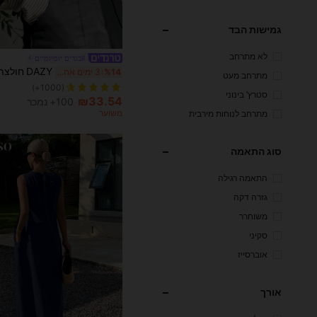
גמישות הבד
לא מתרחב
#בגדים יומיומיים
%14
3 ימים אחרונים
מתרחב מעט
(1000+)
סטרץ' בינוני
₪33.54
100+ נמכר
משוער
מתרחב לנוחות מירבית
סוג התאמה
התאמה רגילה
גזרה דקה
משוחרר
סקיני
אוברסייז
אורך