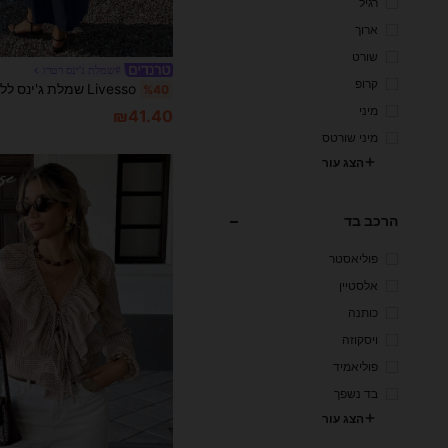
רגיל
ארוך
שורט
#שמלת ג'ינס רטרו
קרופ
%40
מיני
₪41.40
מיני שורטס
הצג עור
הרכב בד
פוליאסטר
אלסטיין
כותנה
ויסקוזה
פוליאמיד
בד נשפך
הצג עור