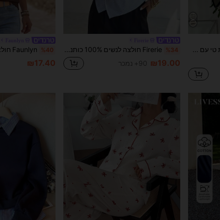
Faunlyn
Firerie
DAZY חולצת טי עם הדפס פסים וגימור חסה, בגדי סתיו, חולצות נשים עם שרוולים ארוכים
Firerie חולצה לנשים 100% כותנה כחול ולבן עם פסים, קיץ אלגנטית למשרד ועבודה יומיומית, טופ עם חיתוך אסימטרי, נסיעות עסקים אופנה למורה
%40
%34
₪17.40
₪19.00
90+ נמכר