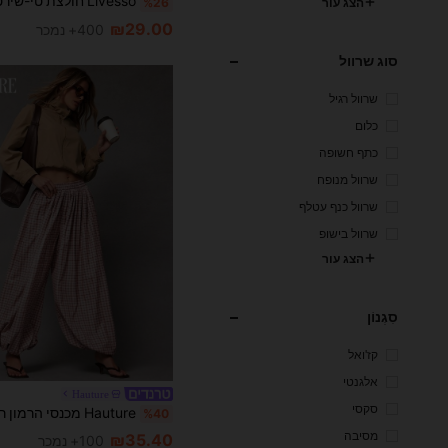
%26
הצג עור
₪29.00
400+ נמכר
סוג שרוול
שרוול רגיל
כלום
כתף חשופה
שרוול מנופח
שרוול כנף עטלף
שרוול בישופ
הצג עור
סִגְנוֹן
קז'ואל
אלגנטי
Hauture
סקסי
%40
מסיבה
₪35.40
100+ נמכר