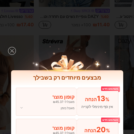
7
Livesso
Dazy SPICE
Serisse חולצה צרפתית וינטג' עם הדפס משובץ, חולצה חומה, חולצה חאקי, טופ חום, ליציאה, טופ ליציאה, חולצה אלגנטית לנשים, אלגנטית לנשים, סתיו לנשים, חג המולד לנשים, ליל כל הקדושים, סתיו לנשים, חורף, עסקים קז'ואל לנשים, אלגנטית לנשים, חולצה חורף עם קפלים לנשים
DAZY גופיית נשים עם תחרה וטלאים, צווארון עגול, גזרה צמודה, חולצה קיצית חמודה
%40
%40
₪17.40
₪11.40
100+ נמכר
100+ נמכר
מבצעים מיוחדים רק בשבילך
משתמש חדש
13
קופון מוצר
%הנחה
מוגבל ל-₪45.37
אין סף מינימלי לקנייה
מוגבל בזמן
משתמש חדש
8
20
קופון מוצר
%הנחה
מוגבל ל-₪45.37
#ג 'ינס על ג' ינס
aralina