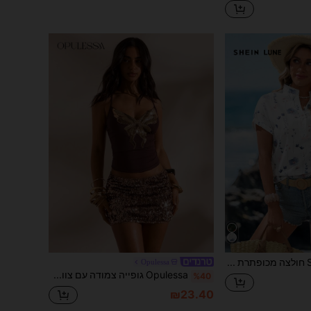
SHEIN LUNE חולצה מכופתרת עם הדפס פרחוני כחול וצווארון V לנשים, קיץ לנשים, חולצות קז'ואל, חולצה עם הדפס פרחוני, חולצה חמודה לנשים, מתאימה ליציאה, חולצות אופנתיות לנשים, חופשה
Opulessa
Opulessa גופייה צמודה עם צווארון קולר בצבע אחיד לנשים, אביב/קיץ
%40
₪23.40