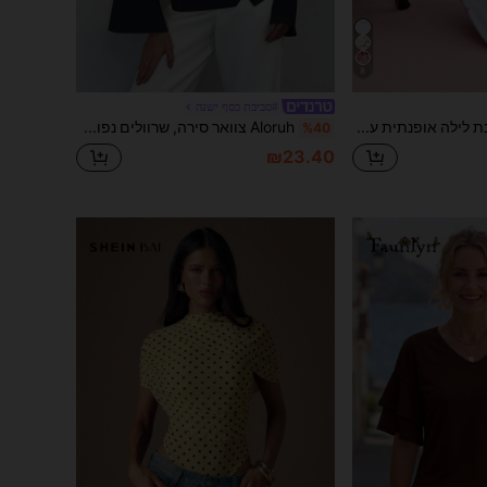
8
#סביבת כסף ישנה
Elorette כתונת לילה אופנתית עם הדפס פסים ופפיון
Aloruh צוואר סירה, שרוולים נפוחים, לבוש משרדי קצר קצוץ חולצת משמש לנשים
%40
₪23.40