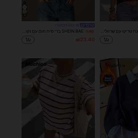
4
SHEIN BAE
Faunlyn חולצת טריקו עם שרוולים קצרים עם שרוולים קצרים
SHEIN BAE בדי סית חום עם נקודות פולקה, צווארון גבוה, קמטות אלגנטיות לנשים, נקודות פולקה שחור, קיץ, סקסי שיק, לילה של דייט, מסיבת קוקטייל, שכבת בסיס לסתיו וחורף
%40
₪23.40