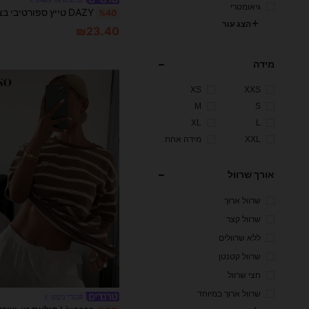
גיאומטרי
%40
הצג עור
₪23.40
מידה
XS
XXS
M
S
XL
L
XXL
מידה אחת
אורך שרוול
שרוול ארוך
שרוול קצר
ללא שרוולים
שרוול קטנטן
חצי שרוול
שרוול ארוך במיוחד
#בגדי נופש