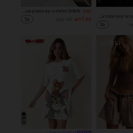
6
SHEIN חולצת טי עם צווארון עגול ופסים לנשים, סתיו, חולצת טי אלגנטית ורב-תכליתית לנשים, מותן צמודה עם פסים צבעוניים וטלאים, חולצה ארוכת שרוולים, טופ חיצוני קז'ואל, עיצוב גרפי בצבעים בהירים, מתאים לטיולים, טיולים, צילום רחוב
%40
Livesso חולצת טי קיץ רופפת עם קפלים וצווארון V לנשים
₪17.40
60+ נמכר
TOM and JERRY