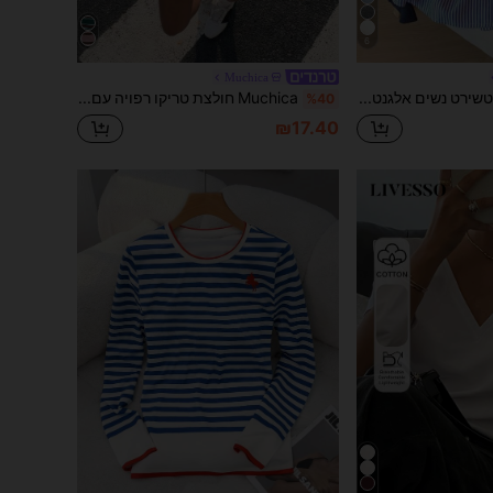
6
Muchica
Modelyn סווטשירט נשים אלגנטי ואופנתי עם שרוולים ארוכים וטלאים מפוספסים 2 ב-1
Muchica חולצת טריקו רפויה עם צווארון עגול ודוגמא מינימליסטית, שרוולים קצרים, צווארון עגול, רטרו אמריקאית מפוספסת, אופנת רחוב לנשים
%40
₪17.40