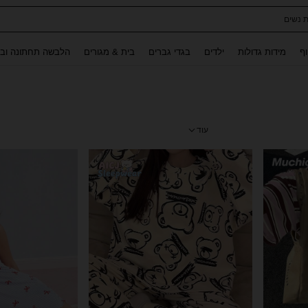
לגלים לילדות
Use up and down arrow keys to חיפוש אחרון and לחפש ולמצוא. Press Enter to select.
וף
מידות גדולות
ילדים
בגדי גברים
בית & מגורים
הלבשה תחתונה ובג
עוד