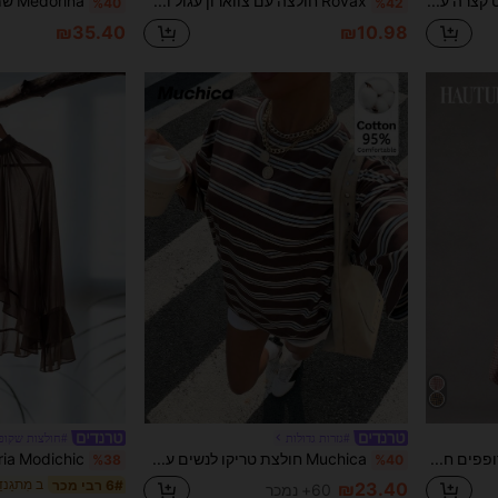
Livesso חולצת טי-שירט קצרה עם צווארון עגול ופסים בצבע אחיד, קיץ לנשים, ספורטיבי
Rovax חולצה עם צווארון עגול והדפס פסים כחול ואדום לנשים
%40
%42
₪35.40
₪10.98
#גזרות גדולות
#חולצות שקופ
Hauture מכנסי הרמון רופפים חדשים משובצים לאביב לנשים
Muchica חולצת טריקו לנשים עם הדפס פסים 95% כותנה, צווארון עגול באורך בינוני, כתף נמוכה, לבוש קז'ואל לחופשת קיץ, מתנה לחברים. טופ בסגנון שנות ה-2000, מתאים לנסיעות יומיומיות, דייטים, מסיבה, סתיו/חורף/קיץ, חג המולד, ראש השנה, חג ההודיה, מסיבה, חתונה, חוף ים, סיום לימודים, אופנה, אלגנטית, קז'ואל, יוצאות, דייטים, הזמנה, נסיעות, מבריקות, יום האהבה, אלגנטית, חופשה, קז'ואל, שנות ה-2000, יוצאות, סיום לימודים וכו'.
%38
%40
ב מִתגַנ
6# רבי מכר
₪23.40
60+ נמכר