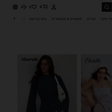
0
0
די שינה
נעליים
תכשיטים & אקססוריס
ביוטי ובריאות
טקסטיל לבית
ט