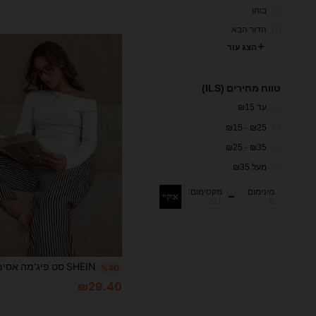
בוהו
הדור הבא
הצג עור
טווח מחירים (ILS)
עד ₪15
₪25 - ₪15
₪35 - ₪25
מעל ₪35
מינימום:
מקסימום:
אוקיי
%40
₪29.40