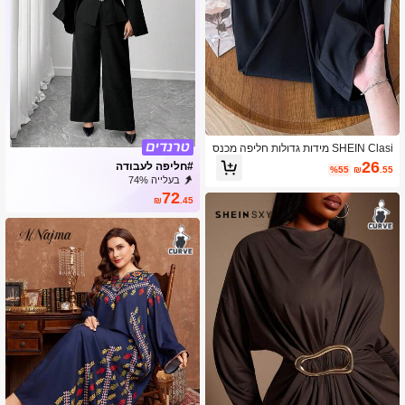
SHEIN Clasi מידות גדולות חליפה מכנס
יים מחוייטים עם מוכנס כיסים
26
#חליפה לעבודה
%55
₪
.55
בעלייה 74%
72
₪
.45