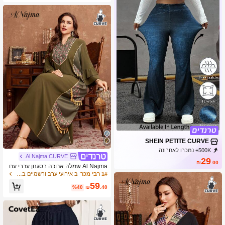
SHEIN PETITE CURVE
500K+ נמכרו לאחרונה
Al Najma CURVE
99K+ רכישה חוזרת
240K מנוי
29
₪
.00
Al Najma שמלה ארוכה בסגנון ערבי עם
הדפס וגזרה רחבה לנשים במידות גדולו
1# רבי מכר
ב אירועי ערב ורשמיים בגדים ערביים במידות גדולות
ת, מתאימה ללבוש יומיומי באביב ובסתיו
59
%40
₪
.40