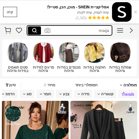
musera
אפליקציית SHEIN - מוכן, הכן, סטייל!
×
motf
קחו
שווה לנסות, שווה לקנות
(1,345)
maija
dazy curve
cosyjoli
musera
motf
שמלות במידות
חולצות במידות
מכנסיים במידות
סריגים למידות
סטים תואמים
חל
גדולות
גדולות
גדולות
גדולות
במידות גדולות
מומלצים
הפופולרי ביותר
מחיר
סינון
קטגוריה
מידה
צבע
חומר
סוג
הדפס