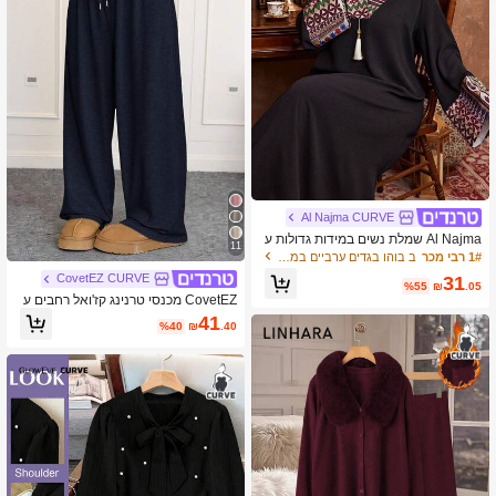
Al Najma CURVE
Al Najma שמלת נשים במידות גדולות ע
11
ם הדפס רקמה וקשירה
1# רבי מכר
ב בוהו בגדים ערביים במידות גדולות
CovetEZ CURVE
31
%55
₪
.05
CovetEZ מכנסי טרנינג קז'ואל רחבים ע
ם שרוך בצבע אחיד לנשים במידות גדולו
41
%40
₪
.40
ת