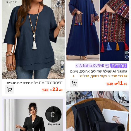
Al Najma CURVE
Al Najma שמלת שרוולים ארוכים, מינימ
6
ליסטית ואופנתית ללבוש יומיומי
1# רבי מכר
ב מקסי בנוסף, גודל שמלות
41
EMERY ROSE פלוס מידה אסימטרית
%40
₪
.40
מכפלת חולצות ארץ ירוקות בגדי סתיו
23
%40
₪
.40