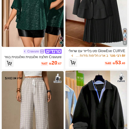
6
GlowEve CURVE סט בלייזר עם שרוולי
Cravure
ם ארוכים בצבע אחיד לנשים במידות גדו
8# רבי מכר
ב אריג חליפות מידות גדולות
Cravure חולצה אלגנטית ואלגנטית בגזר
לות וחצאיות Midi Ruched
ה צמודה עם נצנצים, בסגנון יוקרתי למסי
53
20
%40
₪
.40
%47
₪
.67
בות, מידות גדולות לנשים