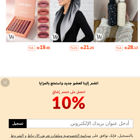
19
21
28
₪
.46
₪
.24
₪
.13
%6-
%10-
%4-
-MOTF SILK TANK TOPS & CAMIS
Here at MOTF, we are here to create a premium quality silk
collection that gives classic attire for everyone, starting with our
premium mulberry silk tank tops and camis. We offer a high end
designer fashion that manufactures classic clothing with premium
تسجيل
quality...
بالتسجيل، فإنك توافق على
سياسة الخصوصية وملفات تعريف الارتباط
و
الشروط