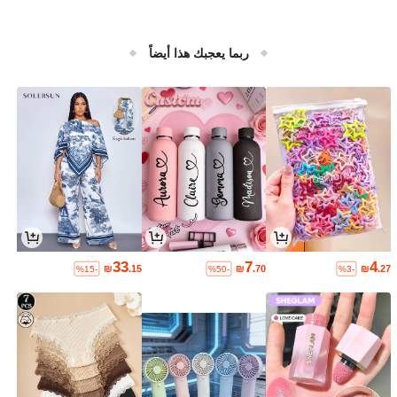
ربما يعجبك هذا أيضاً
33
7
4
₪
.15
₪
.70
₪
.27
%15-
%50-
%3-