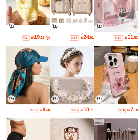
19
24
11
₪
.22
₪
.91
₪
.83
%1-
%15-
%19-
9
10
7
₪
.68
₪
.71
₪
.18
%25-
%15-
%3-