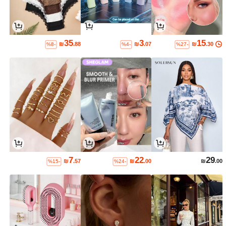
35
3
15
₪
.88
₪
.07
₪
.30
%8-
%4-
%27-
7
22
29
₪
.57
₪
.00
₪
.00
%15-
%24-