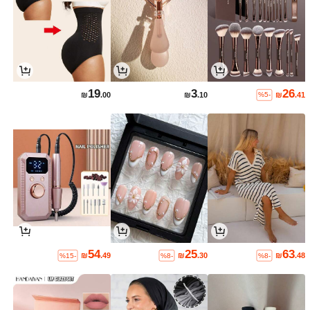
19
3
26
₪
.00
₪
.10
₪
.41
%5-
54
25
63
₪
.49
₪
.30
₪
.48
%15-
%8-
%8-