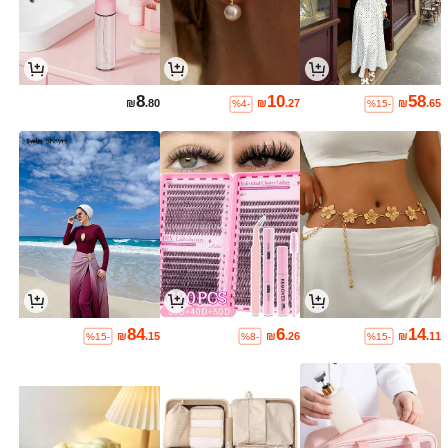
8
10
58
₪
.80
₪
.27
₪
.65
%4-
%15-
84
6
14
₪
.15
₪
.26
₪
.11
%15-
%8-
%15-