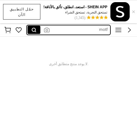
SHEIN APP - استعد، انطلق، تألق بالأناقة!
حمّل التطبيق
×
maija
تستحق التجربة، تستحق الشراء
الآن
(1,345)
motf
dazy
anewsta
kpytomoa
maija
.لا يوجد منتج متطابق أخرى
motf