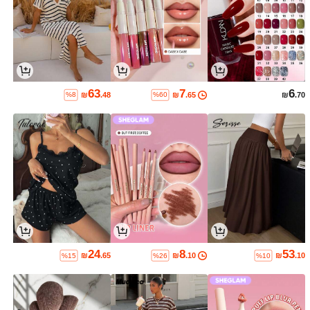
63
7
6
₪
.48
₪
.65
₪
.70
%8
%60
24
8
53
₪
.65
₪
.10
₪
.10
%15
%26
%10