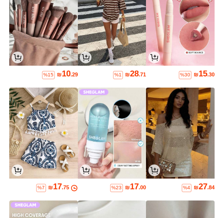
10
28
15
₪
.29
₪
.71
₪
.30
%15
%1
%30
17
17
27
₪
.75
₪
.00
₪
.84
%7
%23
%4