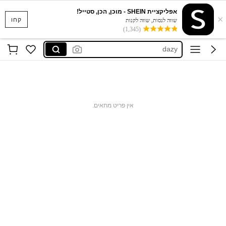
אפליקציית SHEIN - מוכן, הכן, סטייל!
×
musera
קחו
שווה לנסות, שווה לקנות
(1,345)
motf
dazy
motf שמלות
maija
musera
אין פריט מתאים.
motf