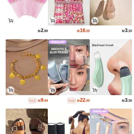
2
16
3
₪
.80
₪
.20
₪
.10
9
22
3
₪
.44
₪
.00
₪
.30
%15
%24