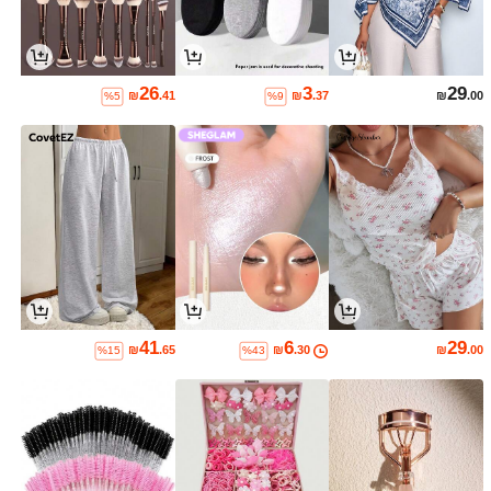
26
3
29
₪
.41
₪
.37
₪
.00
%5
%9
41
6
29
₪
.65
₪
.30
₪
.00
%15
%43