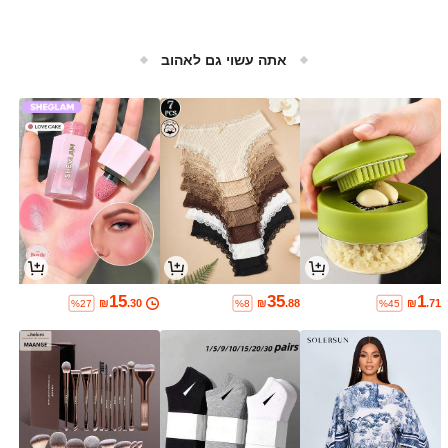
אתה עשוי גם לאהוב
15
35
1
₪
.30
₪
.88
₪
.71
%27
%8
%45