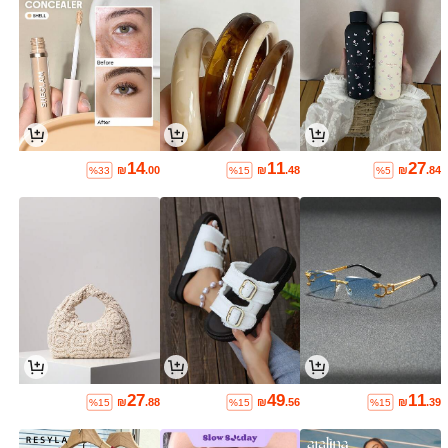
14
11
27
₪
.00
₪
.48
₪
.84
%33
%15
%5
27
49
11
₪
.88
₪
.56
₪
.39
%15
%15
%15