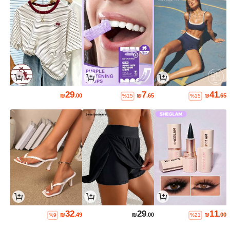
29
7
41
₪
.00
₪
.65
₪
.65
%15
%15
32
29
11
₪
.49
₪
.00
₪
.00
%9
%21