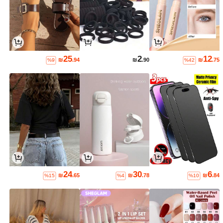
25
2
12
₪
.94
₪
.90
₪
.75
%9
%42
24
30
6
₪
.65
₪
.78
₪
.84
%15
%4
%10