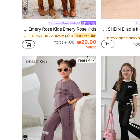
6
Emery Rose Kids
E
צאיות לבנות צעירות
SHEIN Elladie kids בחורה צעירה חלק חצאית קפלים
Emery Rose Kids Emery Rose Kids שמלת קיץ לבנה לבנות צעירות בסגנון פיה עם הדפס פרחים קטנים, צווארון עגול, שרוולים ארוכים נפוחים, גזרה A-Line, שמלת עוגה, תואמת למשפחה לאמא, אחיות ולי, לחתונה ומסיבת כלולות
ב לבן שמלות לבנות צעירות
4# רבי מכר
צאיות לבנות צעירות
צאיות לבנות צעירות
₪29.00
100+ נמכר
צאיות לבנות צעירות
משוער
4-7 Years