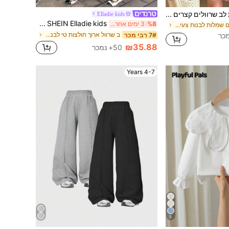
ילדה צעירה הדפסת לב שרוולים קצרים שמלת רשת ליום האהבה
Elladie kids
SHEIN Elladie kids סט של חולצת טי-שירט גולף בצבע אחיד וחצאית משובצת, סתיו/חורף, לילדה צעירה
%8
3 ימים אחרונים
ב ורוד חם שמלות לבנות צעירות
ב שרוול ארוך חולצות טי לבנות צעירות
7# רבי מכר
₪35.88
50+ נמכר
4-7 Years
5