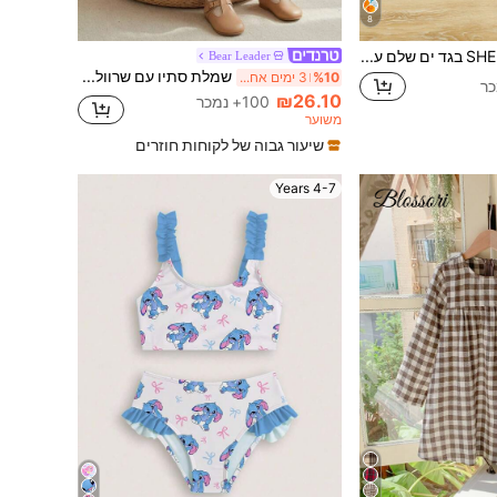
8
SHEIN בגד ים שלם עם הדפס עץ דקל ושרוולי ראגלן לבנות
Bear Leader
שמלת סתיו עם שרוולים ארוכים וקשירה חמודה לילדות צעירות, אופנתית, בגדי קז'ואל, בגדי אביב לילדות צעירות
%10
3 ימים אחרונים
₪26.10
100+ נמכר
משוער
שיעור גבוה של לקוחות חוזרים
4-7 Years