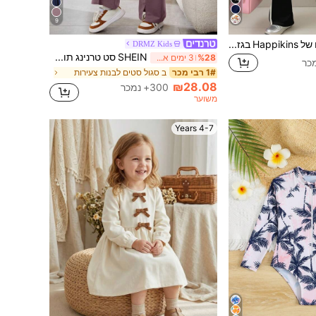
9
SHEIN סט 2 חלקים של Happikins בגזרה קולג'ית וינטג'ית, עיצוב פפיון מינימליסטי לנערות צעירות, חולצת טי עם צווארון עגול ושרוולים קצרים, פסים שחורים ולבנים שמנת, ומכנסיים מתרחבים, מתאים לקיץ, תלבושות קיץ לנערות צעירות, נוחות קלה, שכבות סתיו לנערות צעירות, ילדים אופנתיים, לבוש קז'ואל, חזרה לבית הספר, בגדי סתיו
DRMZ Kids
SHEIN סט טרנינג תואם לאם ובת, 2 חלקים, חולצת טי עם הדפס סלוגן וכתפיים נשמטות ומכנסיים קז'ואל לקיץ לנערות צעירות
%28
3 ימים אחרונים
ב סגול סטים לבנות צעירות
1# רבי מכר
₪28.08
300+ נמכר
משוער
4-7 Years