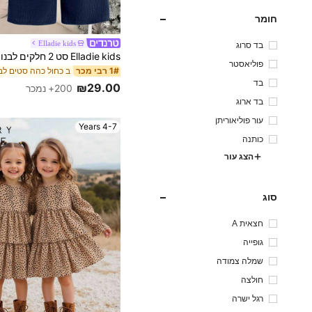
חומר
Elladie kids
בד סרוג
פוליאסטר
1# רבי מכר
בד
₪29.00
200+ נמכר
בד ארוג
עור פוליאוריתן
4-7 Years
כותנה
הצג עור
סוג
חצאית A
גופייה
שמלה צמודה
חולצה
רגל ישרה