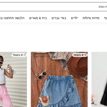
לגלים לילדות
Use up and down arrow keys to חיפוש אחרון and לחפש ולמצוא. Press Enter to select.
וף
מידות גדולות
ילדים
בגדי גברים
בית & מגורים
הלבשה תחתונה ובג
4-7 Years
4-7 Years