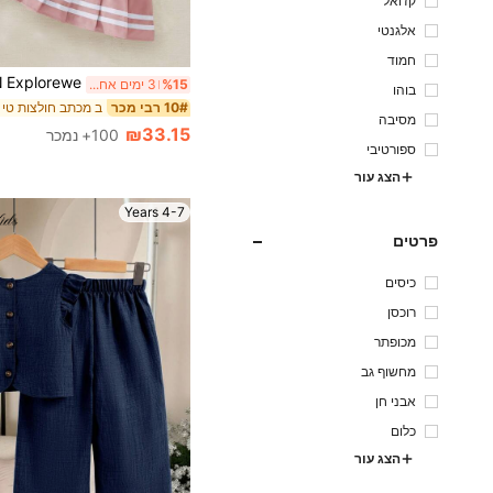
קז'ואל
אלגנטי
חמוד
%15
3 ימים אחרונים
בוהו
10# רבי מכר
מסיבה
₪33.15
100+ נמכר
ספורטיבי
הצג עור
4-7 Years
פרטים
כיסים
רוכסן
מכופתר
מחשוף גב
אבני חן
כלום
הצג עור