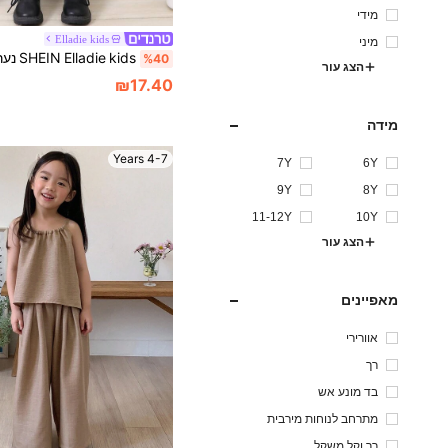
מידי
Elladie kids
מיני
%40
הצג עור
₪17.40
מידה
4-7 Years
7Y
6Y
9Y
8Y
11-12Y
10Y
הצג עור
מאפיינים
אוורירי
רך
בד מונע אש
מתרחב לנוחות מירבית
רך וקל משקל