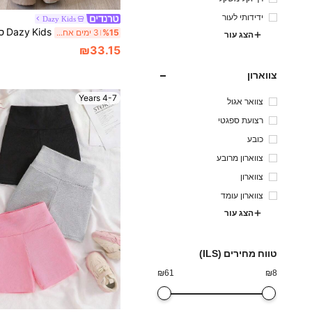
ידידותי לעור
Dazy Kids
%15
3 ימים אחרונים
הצג עור
₪33.15
צווארון
4-7 Years
צוואר אגול
רצועת ספגטי
כובע
צווארון מרובע
צווארון
צווארון עומד
הצג עור
טווח מחירים (ILS)
₪
61
₪
8