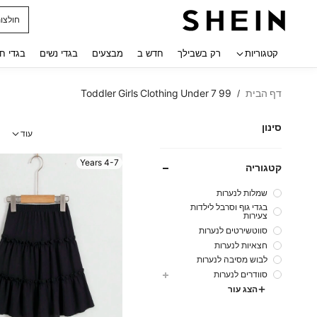
נעלי ג
 navigate search
קטגוריות
רק בשבילך
חדש ב
מבצעים
בגדי נשים
בגדי ח
דף הבית
Toddler Girls Clothing Under 7 99
/
סינון
עוד
4-7 Years
קטגוריה
שמלות לנערות
בגדי גוף וסרבל לילדות
צעירות
סווטשירטים לנערות
חצאיות לנערות
לבוש מסיבה לנערות
סוודרים לנערות
הצג עור