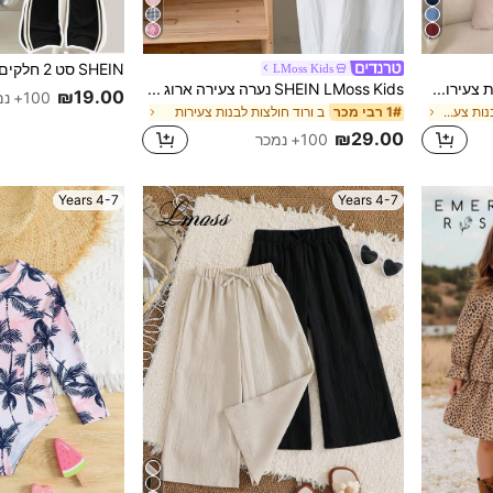
LMoss Kids
Elladie kids סט 2 חלקים לבנות צעירות: טי-שירט עם שרוול קצר, בד טקסטורה וכפתורים בגב & מכנסיים ארוכים יומיומיים
SHEIN LMoss Kids נערה צעירה ארוג בלוסון פסים חולצה רופפת קז'ואל
₪19.00
100+ נמכר
ב כחול כהה סטים לבנות צעירות
ב ורוד חולצות לבנות צעירות
1# רבי מכר
₪29.00
100+ נמכר
4-7 Years
4-7 Years