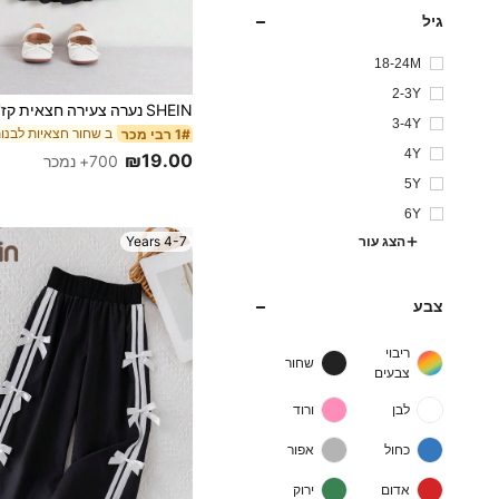
גיל
18-24M
2-3Y
3-4Y
ב שחור חצאיות לבנות
1# רבי מכר
4Y
₪19.00
700+ נמכר
5Y
6Y
4-7 Years
הצג עור
צבע
ריבוי
שחור
צבעים
לבן
ורוד
כחול
אפור
אדום
ירוק