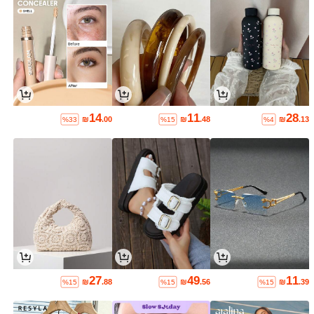
14
11
28
₪
.00
₪
.48
₪
.13
%33
%15
%4
27
49
11
₪
.88
₪
.56
₪
.39
%15
%15
%15