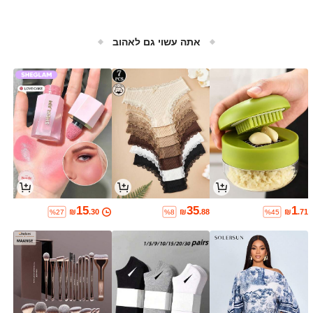
אתה עשוי גם לאהוב
15
35
1
₪
.30
₪
.88
₪
.71
%27
%8
%45