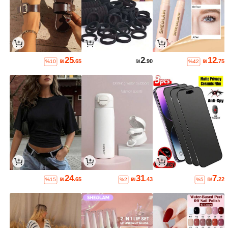
25
2
12
₪
.65
₪
.90
₪
.75
%10
%42
24
31
7
₪
.65
₪
.43
₪
.22
%15
%2
%5