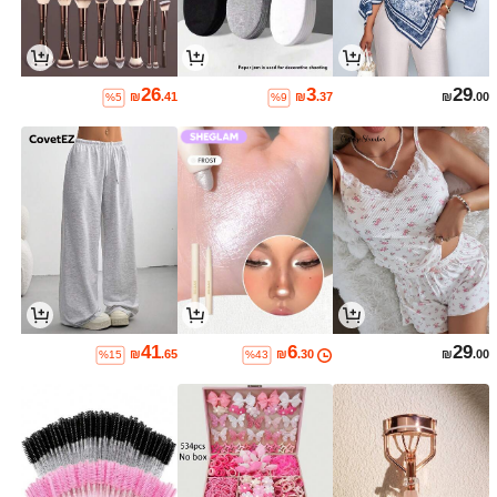
26
3
29
₪
.41
₪
.37
₪
.00
%5
%9
41
6
29
₪
.65
₪
.30
₪
.00
%15
%43