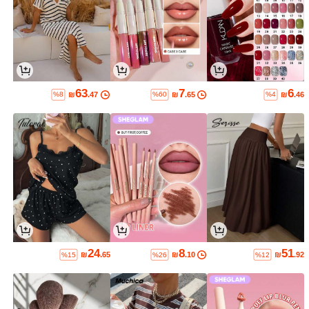
63
7
6
₪
.47
₪
.65
₪
.46
%8
%60
%4
24
8
51
₪
.65
₪
.10
₪
.92
%15
%26
%12