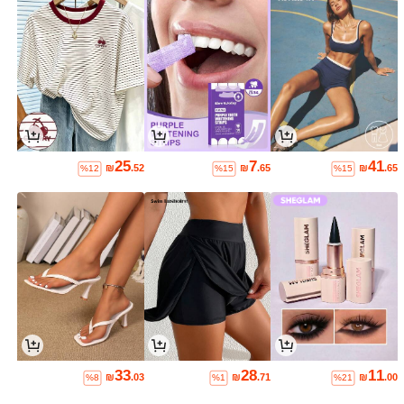
25
7
41
₪
.52
₪
.65
₪
.65
%12
%15
%15
33
28
11
₪
.03
₪
.71
₪
.00
%8
%1
%21