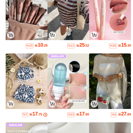
10
25
15
₪
.29
₪
.52
₪
.30
%15
%12
%30
17
17
27
₪
.75
₪
.00
₪
.84
%7
%23
%4