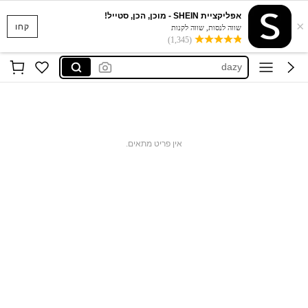
musera
אפליקציית SHEIN - מוכן, הכן, סטייל!
×
motf
קחו
שווה לנסות, שווה לקנות
(1,345)
dazy
motf שמלות
maija
musera
motf
אין פריט מתאים.