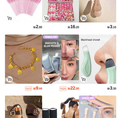
2
16
3
₪
.80
₪
.20
₪
.10
9
22
3
₪
.44
₪
.00
₪
.30
%15
%24