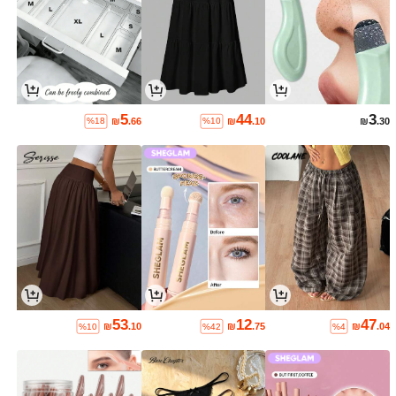
5
44
3
₪
.66
₪
.10
₪
.30
%18
%10
53
12
47
₪
.10
₪
.75
₪
.04
%10
%42
%4