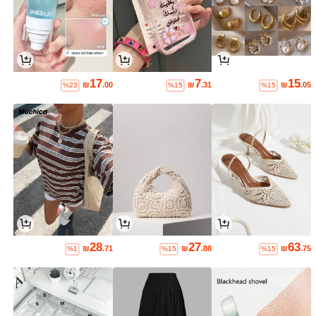
17
7
15
₪
.00
₪
.31
₪
.05
%23
%15
%15
28
27
63
₪
.71
₪
.88
₪
.75
%1
%15
%15