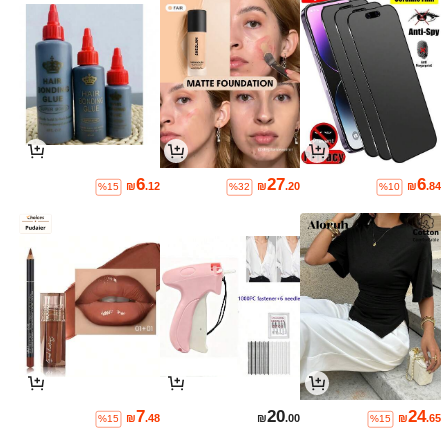
6
27
6
₪
.12
₪
.20
₪
.84
%15
%32
%10
7
20
24
₪
.48
₪
.00
₪
.65
%15
%15