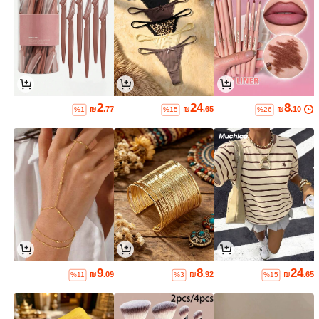
2
24
8
₪
.77
₪
.65
₪
.10
%1
%15
%26
9
8
24
₪
.09
₪
.92
₪
.65
%11
%3
%15