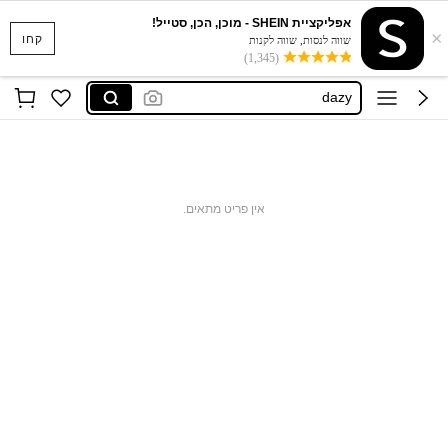
אפליקציית SHEIN - מוכן, הכן, סטייל!
×
musera
קחו
שווה לנסות, שווה לקנות
(1,345)
motf
dazy
motf שמלות
maija
musera
אין פריט מתאים.
motf