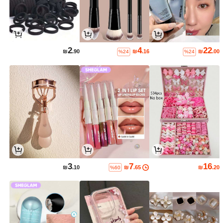
2
4
22
₪
.90
₪
.16
₪
.00
%24
%24
3
7
16
₪
.10
₪
.65
₪
.20
%60