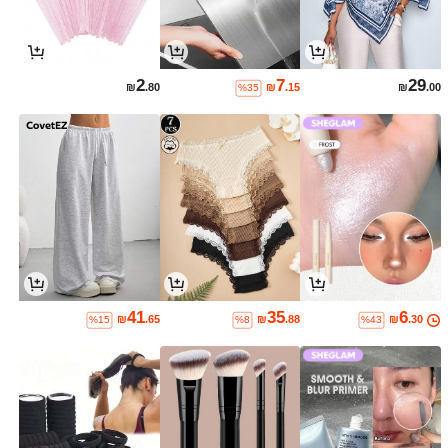
2
7
29
₪
.80
₪
.15
₪
.00
%35
41
35
6
₪
.65
₪
.88
₪
.30
%15
%8
%43