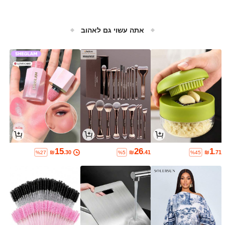
אתה עשוי גם לאהוב
15
26
1
₪
.30
₪
.41
₪
.71
%27
%5
%45