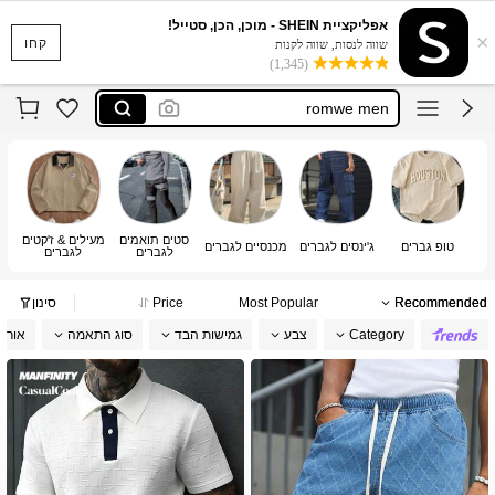
aknotic
אפליקציית SHEIN - מוכן, הכן, סטייל!
×
sumwon
קחו
שווה לנסות, שווה לקנות
(1,345)
romwe men
musero
dazy
aknotic
sumwon
סטים תואמים
מעילים & ז'קטים
טופ גברים
ג'ינסים לגברים
מכנסיים לגברים
סר
לגברים
לגברים
Recommended
Most Popular
Price
סינון
Category
צבע
גמישות הבד
סוג התאמה
אורך