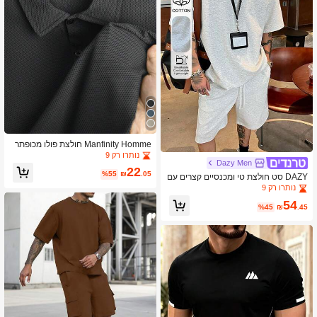
Manfinity Homme חולצת פולו מכופתר
ת בצבע אחיד לגברים, קז'ואל
נותרו רק 9
Dazy Men
22
%55
₪
.05
DAZY סט חולצת טי ומכנסיים קצרים עם
צווארון עגול בצבע אפור אחיד לגברים, קי
נותרו רק 9
ץ
54
%45
₪
.45