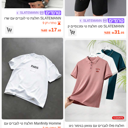
SLATEMANN
SLATEMANN חולצת טי לגברים עם שרו
SLATEMANN
ולים קצרים, צווארון עגול, מתייבשת במהי
נותרו רק 9
SLATEMANN סט חולצת טי ומכנסיים ק
רות ומספגת לחות
17
צרים בצבע אחיד לגברים, קיץ
%40
₪
.40
31
%55
₪
.05
Manfinity Homme חולצת טי לגברים עם
חולצת פולו לגברים עם צוואון בגימור ניגו
צווארון עגול ושרוולים קצרים, רב-תכליתית
נותרו רק 3