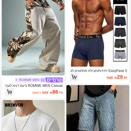
EasyFave 5 יחידות/חבילה תחתונים לג
ברים עם הדפס אותיות - תחתונים יומיומי
29
%40
₪
.40
ים
ROMWE MEN
ROMWE MEN Casual ג'ינס דנימ לגבר
ים עם טלאי הסוואה, כיסים, סגנון יומיומי
86
.74
₪
%33
משוער
רב-שימושי לנסיעות