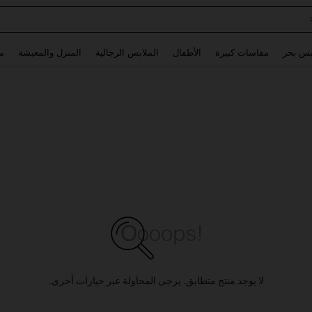
Glowmode Biker S
Use up and down arrow keys to البحث الأخير and البحث والعثور. Press Enter to select.
بس بحر
مقاسات كبيرة
الأطفال
الملابس الرجالية
المنزل والمعيشة
م
لا يوجد منتج متطابق. يرجى المحاولة عبر خيارات أخرى.