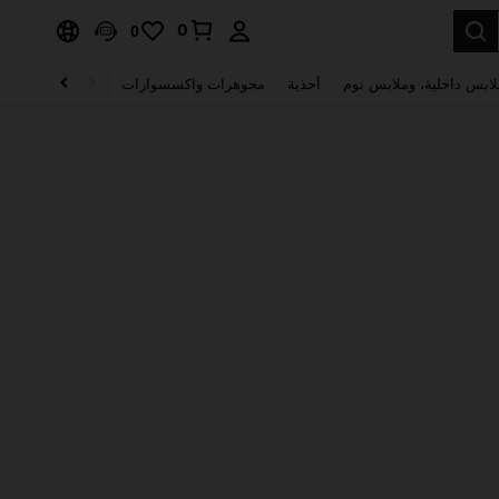
0
0
لابس داخلية، وملابس نوم
أحذية
مجوهرات واكسسوارات
الصحة & الجمال