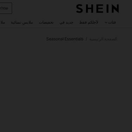
horts
 navigate search
فئات
لأجلكم فقط
جديد في
تخفيضات
ملابس نسائية
ملا
الصفحة الرئيسية
Seasonal Essentials
/