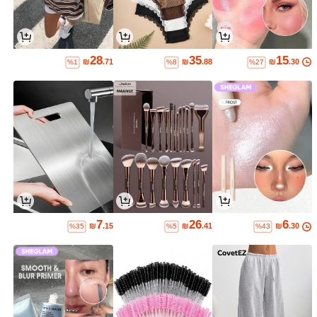
28
35
15
₪
.71
₪
.88
₪
.30
%1
%8
%27
7
26
6
₪
.15
₪
.41
₪
.30
%35
%5
%43