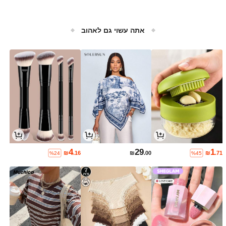
אתה עשוי גם לאהוב
4
29
1
₪
.16
₪
.00
₪
.71
%24
%45