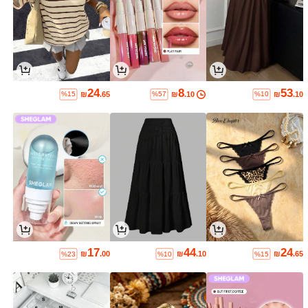
24
8
53
₪
.65
₪
.10
₪
.10
%15
%57
%10
17
44
24
₪
.00
₪
.10
₪
.65
%23
%10
%15