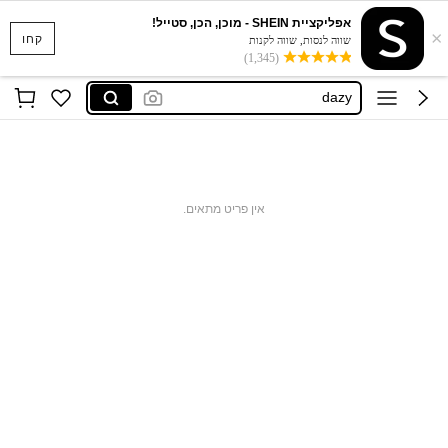
אפליקציית SHEIN - מוכן, הכן, סטייל!
×
anewsta
קחו
שווה לנסות, שווה לקנות
(1,345)
motf
dazy
motf שמלות
maija
anewsta
אין פריט מתאים.
motf