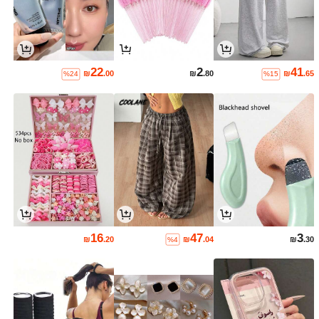
22
2
41
₪
.00
₪
.80
₪
.65
%24
%15
16
47
3
₪
.20
₪
.04
₪
.30
%4