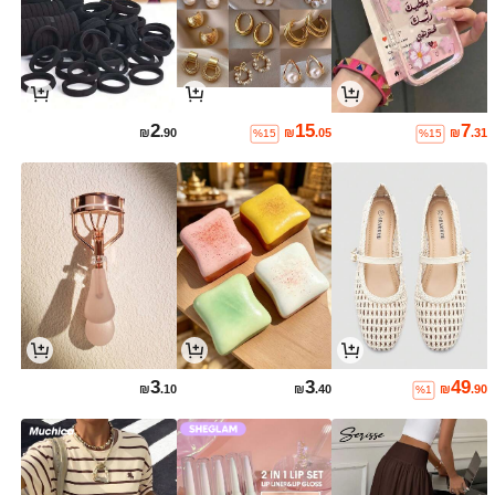
2
15
7
₪
.90
₪
.05
₪
.31
%15
%15
3
3
49
₪
.10
₪
.40
₪
.90
%1