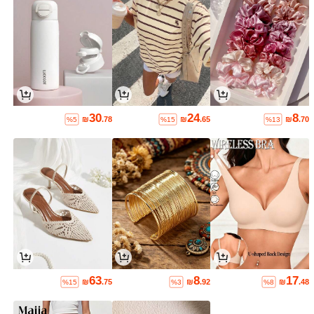
30
24
8
₪
.78
₪
.65
₪
.70
%5
%15
%13
63
8
17
₪
.75
₪
.92
₪
.48
%15
%3
%8