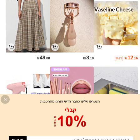
49
3
12
₪
.00
₪
.10
₪
.16
%15
20
8
2
₪
.00
₪
.10
₪
.40
%26
%25