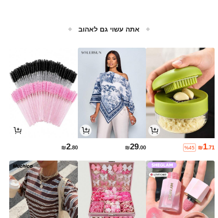
אתה עשוי גם לאהוב
2
29
1
₪
.80
₪
.00
₪
.71
%45