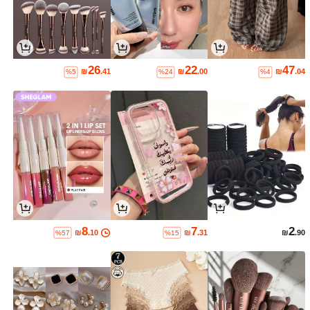
26
22
47
₪
.41
₪
.00
₪
.04
%5
%24
%4
8
7
2
₪
.10
₪
.31
₪
.90
%57
%15