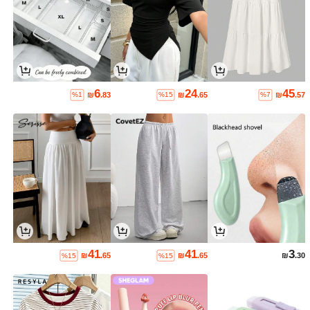
6
24
45
₪
.83
₪
.65
₪
.57
%1
%15
%7
41
41
3
₪
.65
₪
.65
₪
.30
%15
%15