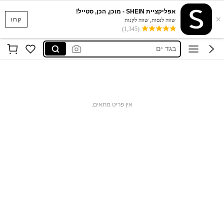
סקוישים
אפליקציית SHEIN - מוכן, הכן, סטייל!
×
קחו
anewsta שמלות
שווה לנסות, שווה לקנות
(1,345)
בגד ים
חצאיות
חולצות נשים
סקוישים
anewsta שמלות
אין פריט מתאים.