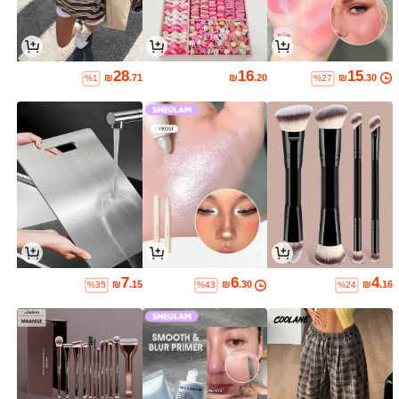
28
16
15
₪
.71
₪
.20
₪
.30
%1
%27
7
6
4
₪
.15
₪
.30
₪
.16
%35
%43
%24