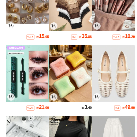
15
35
10
₪
.05
₪
.88
₪
.29
%15
%8
%15
21
3
49
₪
.00
₪
.40
₪
.90
%28
%1