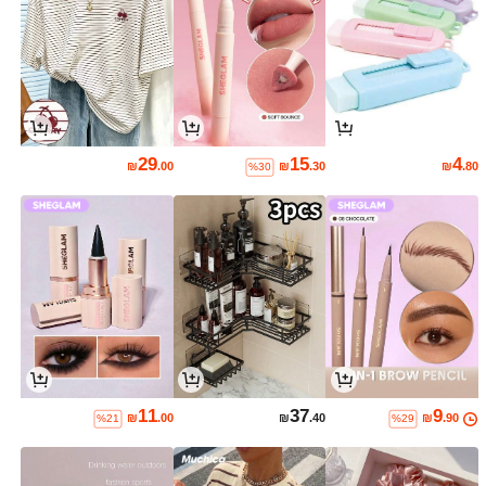
29
15
4
₪
.00
₪
.30
₪
.80
%30
11
37
9
₪
.00
₪
.40
₪
.90
%21
%29