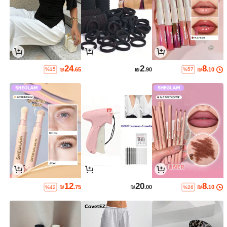
24
2
8
₪
.65
₪
.90
₪
.10
%15
%57
12
20
8
₪
.75
₪
.00
₪
.10
%42
%26