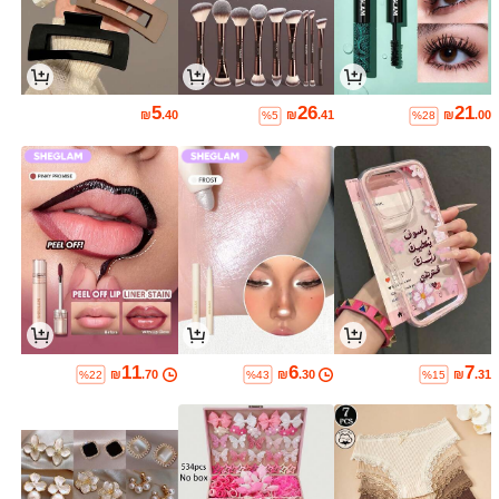
5
26
21
₪
.40
₪
.41
₪
.00
%5
%28
11
6
7
₪
.70
₪
.30
₪
.31
%22
%43
%15