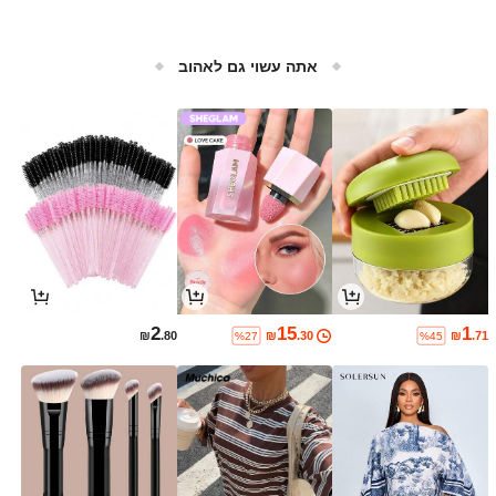
אתה עשוי גם לאהוב
2
15
1
₪
.80
₪
.30
₪
.71
%27
%45