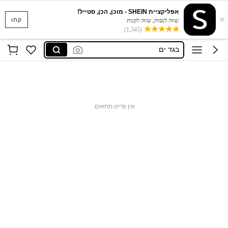
אפליקציית SHEIN - מוכן, הכן, סטייל!
×
סקוישים
קחו
שווה לנסות, שווה לקנות
(1,345)
anewsta שמלות
בגד ים
חצאיות
חולצות נשים
סקוישים
אין פריט מתאים.
anewsta שמלות