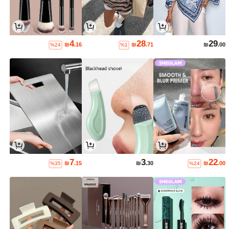
4
28
29
₪
.16
₪
.71
₪
.00
%24
%1
7
3
22
₪
.15
₪
.30
₪
.00
%35
%24