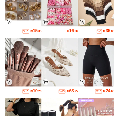
15
16
35
₪
.05
₪
.20
₪
.88
%15
%8
10
63
24
₪
.29
₪
.75
₪
.65
%15
%15
%15