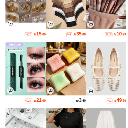
15
35
10
₪
.05
₪
.88
₪
.29
%15
%8
%15
21
3
49
₪
.00
₪
.40
₪
.90
%28
%1