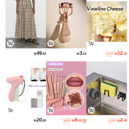
49
3
12
₪
.00
₪
.10
₪
.16
%15
20
8
2
₪
.00
₪
.10
₪
.40
%26
%25