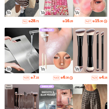
28
16
15
₪
.71
₪
.20
₪
.30
%1
%27
7
6
4
₪
.15
₪
.30
₪
.16
%35
%43
%24