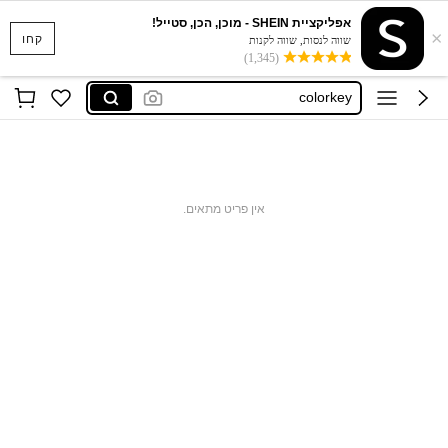
אפליקציית SHEIN - מוכן, הכן, סטייל!
×
blush
קחו
שווה לנסות, שווה לקנות
(1,345)
sheglam
colorkey
مكياج
косметика
blush
אין פריט מתאים.
sheglam