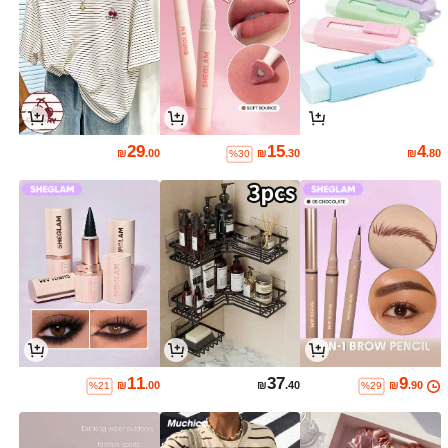
29
15
4
₪
.00
₪
.30
₪
.80
%30
11
37
9
₪
.00
₪
.40
₪
.90
%21
%29