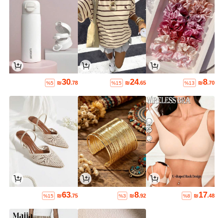
30
24
8
₪
.78
₪
.65
₪
.70
%5
%15
%13
63
8
17
₪
.75
₪
.92
₪
.48
%15
%3
%8