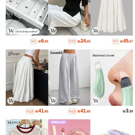
6
24
45
₪
.83
₪
.65
₪
.57
%1
%15
%7
41
41
3
₪
.65
₪
.65
₪
.30
%15
%15