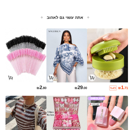
אתה עשוי גם לאהוב
2
29
1
₪
.80
₪
.00
₪
.71
%45