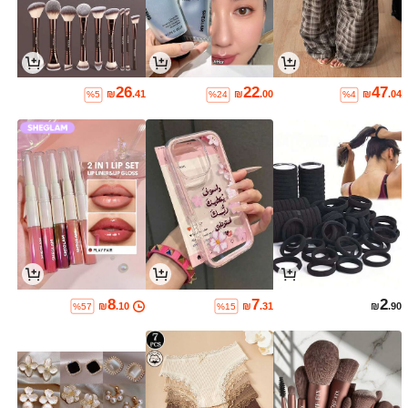
26
22
47
₪
.41
₪
.00
₪
.04
%5
%24
%4
8
7
2
₪
.10
₪
.31
₪
.90
%57
%15