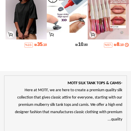
35
10
8
₪
.10
₪
.80
₪
.10
%10-
%57-
-MOTF SILK TANK TOPS & CAMIS
Here at MOTF, we are here to create a premium quality silk
collection that gives classic attire for everyone, starting with our
premium mulberry silk tank tops and camis. We offer a high end
designer fashion that manufactures classic clothing with premium
quality...