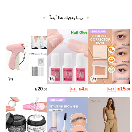
ربما يعجبك هذا أيضاً
20
4
15
₪
.00
₪
.85
₪
.00
%3-
%17-