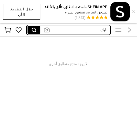
SHEIN APP - استعد، انطلق، تألق بالأناقة!
حمّل التطبيق
×
x sports
تستحق التجربة، تستحق الشراء
الآن
(1,345)
addidass
نايك
اديداس رجال
نايك احذيه
x sports
.لا يوجد منتج متطابق أخرى
addidass