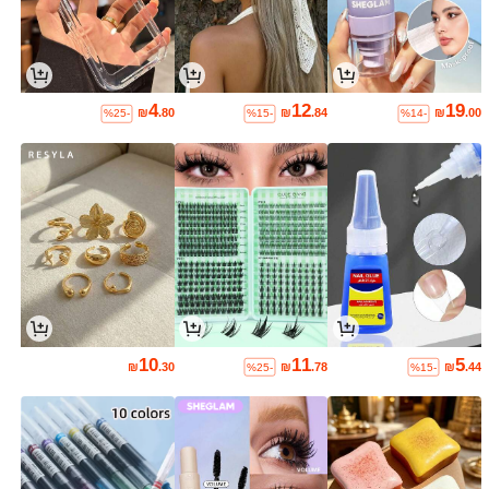
4
12
19
₪
.80
₪
.84
₪
.00
%25-
%15-
%14-
10
11
5
₪
.30
₪
.78
₪
.44
%25-
%15-