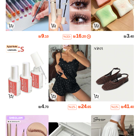
9
16
3
₪
.10
₪
.20
₪
.40
%33-
4
24
41
₪
.70
₪
.65
₪
.40
%15-
%15-