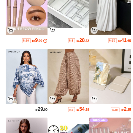
9
28
41
₪
.90
₪
.22
₪
.65
%29-
%3-
%15-
29
54
2
₪
.00
₪
.28
₪
.25
%8-
%25-