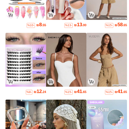
8
13
58
₪
.55
₪
.00
₪
.65
%10-
%13-
%15-
12
41
41
₪
.24
₪
.65
₪
.65
%8-
%15-
%15-