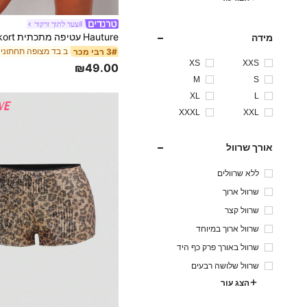
#צעד לתוך זרקור
מידה
ב בד מצופה תחתוני 
3# רבי מכר
XS
XXS
₪49.00
M
S
XL
L
XXXL
XXL
אורך שרוול
ללא שרוולים
שרוול ארוך
שרוול קצר
שרוול ארוך במיוחד
שרוול באורך פרק כף היד
שרוול שלושה רבעים
הצג עור