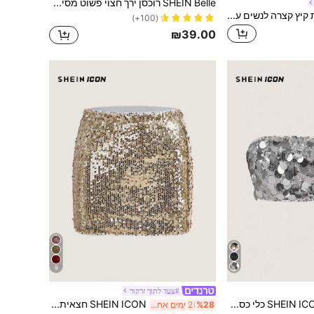
SHEIN Belle רוכסן ירך חצוי פשוט מסיבה שמלה
SHEIN MOD שמלת קיץ קצרה לנשים עם עיטור פרפרים לבנים, גב פתוח, חיתוך גב, רוכסן, ללא שרוולים, גזרה צמודה עם פתח רחב, אלגנטית, למסיבת סיום לימודים
(100+)
₪39.00
9
#צעד לתוך זרקור
SHEIN ICON כלי כסף קישוט נצנצים טופים סטרפלס
SHEIN ICON חצאית מיני בודיקון נצנצים זהב
%28
2 ימים אחרונים