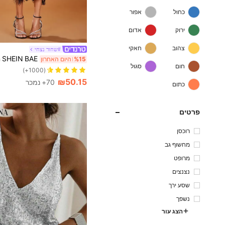
כחול
אפור
ירוק
אדום
צהוב
חאקי
#שחור נצחי
%15
היום האחרון
חום
סגול
(1000+)
₪50.15
70+ נמכר
כתום
פרטים
רוכסן
מחשוף גב
מרופט
נצנצים
שסע ירך
נשפך
הצג עור