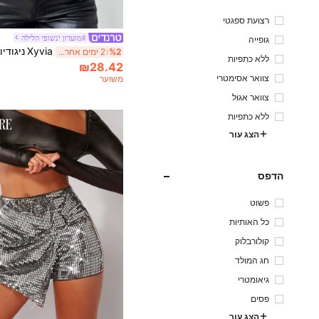
רצועת ספגטי
#מועדון ינשופי הלילה
גופייה
%2
2 ימים אחרונים
ללא כתפיות
₪28.42
צוואר אסימטרי
משוער
צוואר אגול
ללא כתפיות
הצג עור
הדפס
פשוט
כל האותיות
קולורבלוק
חג המולד
גיאומטרי
פסים
הצג עור