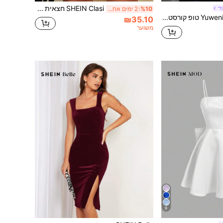
SHEIN Clasi חצאית נצנצים עם פאייטים
ור
%10
2 ימים אחרונים
Yuwenier טופ קורסט רטרו בצבע אחיד עם הדפס פרחים, שוליים אסימטריים, עם קשירה בגב, גב חשוף, עשוי עור PU, למסיבת מוזיקה, מסיבת יום הולדת, חום, סתיו
₪35.10
משוער
9