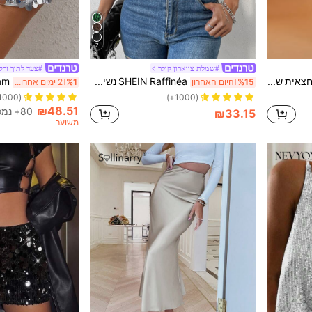
7
#שמלת צווארון קולר
#צעד לתוך זרק
SHEIN BAE חצאית שוליים גבוהה מותניים, פרנזים למסיבת נשים, שכבה מדורגת, רוכסן ארוך סקיני טבעי שחור רגיל חצאיות נשים, אביב/סתיו, לבוש יומיומי
SHEIN Raffinéa נשים שחורות רומנטיות עם קשירה צווארון קולר ופאייטים, בסיס ללא שרוולים חולצות נמתחות סקסיות ללא שרוולים לדייט/מסיבה/מועדון לילה/רחוב/יום האהבה/יום הולדת חולצות/חג המולד ליל כל הקדושים/אביב/קיץ/סתיו/חורף עסקים מזדמנים קונצרט משרד ראש השנה סתיו לנשים חתונה אורחת נשים חולצה
%15
היום האחרון
%1
2 ימים אחרונים
(1000+)
(1000+)
₪48.51
80+ נמכר
₪33.15
משוער