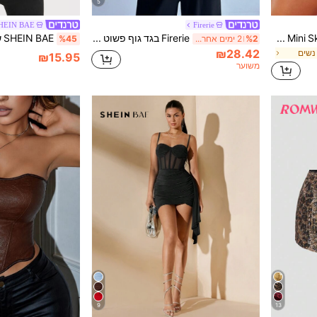
5
HEIN BAE
Firerie
Hauture עטיפה מתכתית O-Ring Mini Skort
Firerie בגד גוף פשוט אלגנטי לנשים עם עיצוב קשת, לבוש יומיומי
%2
2 ימים אחרונים
%45
₪28.42
נשים
₪15.95
משוער
9
13