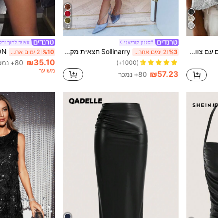
12
#סגנון קוריאני
#צעד לתוך זרק
Nevyona גופיית פאייטים עם צווארון V צרפתי לנשים לבגדי חג
Sollinarry חצאית מקסי חלקה צמודה, סגנון רחוב קז'ואל, מינימליסטי, מתאים לקיץ אביב אלגנטי
%3
2 ימים אחרונים
%10
2 ימים אחרונים
₪35.10
80+ נמכר
(1000+)
משוער
₪57.23
80+ נמכר