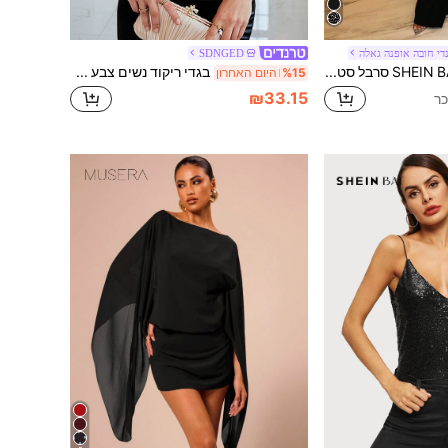
י חובה אופנה גאלה
SDNGED
SHEIN BAE סרבל סטרפלס בעיצוב חרוזים לנשים, סגנון פשוט, לבוש יומיומי
בגדי ריקוד נשים צבע אחיד נצנצים אסוף צווארון אסימטרי אלגנטי אופנתי עליון קז'ואל שחור קיץ
%15
היום האחרון
₪33.15