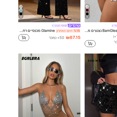
6
15
ור
#זוהר חגיגי
BamGleam נצנצים מיני חצאית Bodycon לבגדי מסיבת חג לשנה החדשה
Glamine מכנסיים רחבים עם נצנצים בגזרה גבוהה למסיבות חג
%15
היום האחרון
₪67.15
50+ נמכר