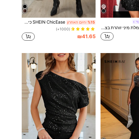
SHEIN ChicEase כיס רוכסן פשוט מסיבה חצאית
ור
%15
היום האחרון
SHEIN BAE שמלת מיני זוהרת בצבע אחיד עם נצנצים וצווארון עגול ללא שרוולים לנשים
(1000+)
₪41.65