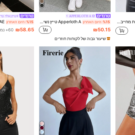
APPERLOTH A
#שיקגאלה טרנד
Xyvia ניגודיות מחייבת Cami Top גרפי חולצות נשים
Apperloth A טייץ נשים בצבע אחיד במיותח גבוה מעור PU, פאנק פסטיבל מוזיקה שחור סתיו
%15
היום האחרון
%15
היום האחרון
₪58.65
₪50.15
60+ נמכר
שיעור גבוה של לקוחות חוזרים