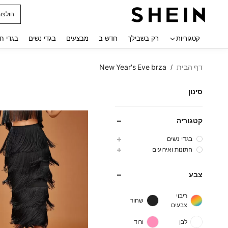
נעלי ג
 navigate search
קטגוריות
רק בשבילך
חדש ב
מבצעים
בגדי נשים
בגדי ח
דף הבית
New Year's Eve brza
/
סינון
קטגוריה
בגדי נשים
חתונות ואירועים
צבע
ריבוי
שחור
צבעים
לבן
ורוד