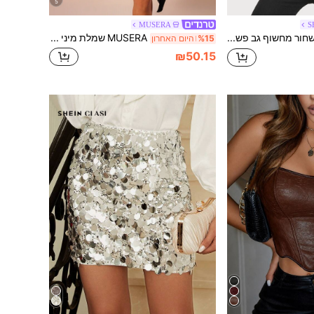
5
MUSERA
S
SHEIN BAE שחור מחשוף גב פשוט מסיבה קאמי
MUSERA שמלת מיני עם צווארון סירה, קיץ לחופשה, סקסית, בוהו, אלגנטית, חופשה, בוהו, איביזה, חופשת חוף, רייב, פסטיבל, אורחת חתונה, יום הולדת, לילה בחוץ, דייט, מסיבת ליל כל הקדושים, תלבושת קיץ שיקית, קרנבל, אורחת חתונה, חופשת קיץ, פסטיבל חגים
%15
היום האחרון
₪50.15