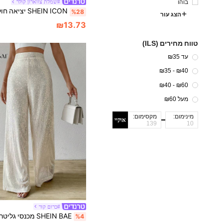
בוהו
#שמלת צווארון קולר
%28
הצג עור
₪13.73
טווח מחירים (ILS)
עד ₪35
₪40 - ₪35
₪60 - ₪40
מעל ₪60
מינימום:
מקסימום:
אוקיי
#כרום קור
%4