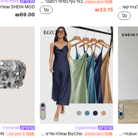
בגד גוף בסיסי רומנטי לנשים, רשת, אלמנט שחור חמוד, רומנטיקה, אלגנטי, קיץ
#שמלה עדינה
%15
היום האחרון
SHEIN ICON יציאה חולצות קשירה ללא גב נצנצים העליונים
₪33.15
₪69.00
11
5
#שמלות סאטן
#כרום קור
SHEIN BAE מכנסי גליטר אופנתיים עם רגליים רחבות בגזרה גבוהה
BizChic שמלת סליפ אלגנטית לנשים מבד סאטן עם מחשוף נשפך, אורך ארוך, מתאימה לחתונות, עסקים קז'ואל, קונצרטים ולבוש לאורחי חתונה
%15
היום האחרון
%25
2 ימים אחרונים