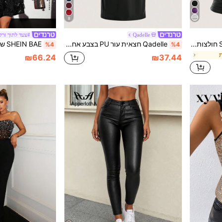
8
Qadelle
#צעד לתוך זרק
SHEIN ICON חולצות קדמיות מעורפלות מעור PU ללא גב
Qadelle חצאית עור PU בצבע אחיד לנשים, סתיו לנשים
%4
%4
ת
₪66.24
₪37.44