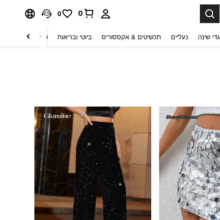
0
0
די שינה
נעליים
תכשיטים & אקססוריס
ביוטי ובריאות
טקסטיל לבית
ט