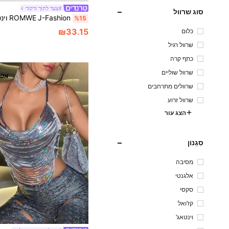
#צעד לתוך זרקור
סוג שרוול
%15
₪33.15
כלום
שרוול רגיל
כתף קרה
שרוול שוליים
שרוולים מתרחבים
שרוול זרוע
הצג עור
סִגְנוֹן
מסיבה
אלגנטי
סקסי
קז'ואל
וינטאג'