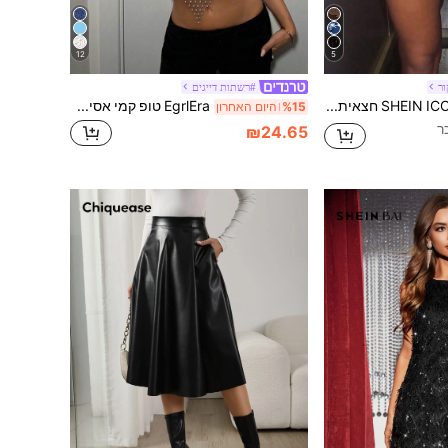
12
5
ור
#רשתות דייגים
SHEIN ICON חצאית מיני קצרה במיוחד לנשים בגזרה גבוהה עם מותן צמוד שחור
EgrlEra טופ קמי אסימטרי עם צווארון קולר וגב פתוח, ריינסטון, Y2K
%15
היום האחרון
₪24.65