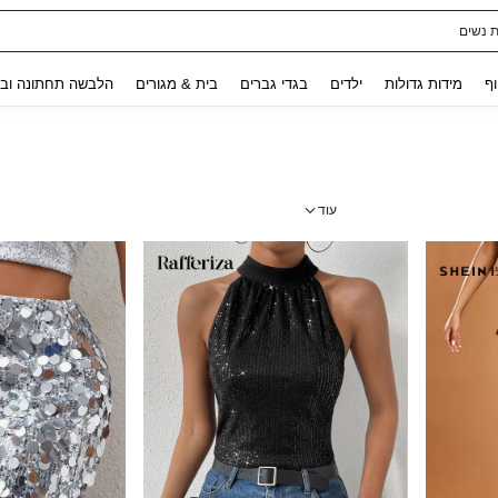
לגלים לילדות
Use up and down arrow keys to חיפוש אחרון and לחפש ולמצוא. Press Enter to select.
וף
מידות גדולות
ילדים
בגדי גברים
בית & מגורים
הלבשה תחתונה ובג
עוד