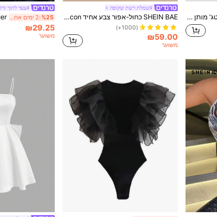
#שמלת רשת שקופה
#צעד לתוך זרק
ROMWE J-Fashion וינטג' מותן נמוך סופר קצר נמר הדפס נוצץ מכנסיים קצרים לנשים, פסטיבל רייב
SHEIN BAE כחול-אפור צבע אחיד Bodycon שמלת מיני ללא שרוולים עם פרטי ריצה וגזרה, קיץ
%25
2 ימים אחרונים
₪29.25
(1000+)
₪59.00
משוער
משוער