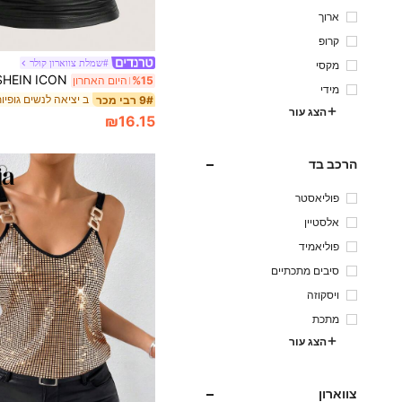
ארוך
קרופ
#שמלת צווארון קולר
מקסי
%15
היום האחרון
מידי
ב יציאה לנשים גופיו
9# רבי מכר
הצג עור
₪16.15
הרכב בד
פוליאסטר
אלסטיין
פוליאמיד
סיבים מתכתיים
ויסקוזה
מתכת
הצג עור
צווארון