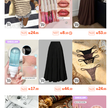
24
8
53
₪
.65
₪
.10
₪
.10
%15
%57
%10
17
44
24
₪
.00
₪
.10
₪
.65
%23
%10
%15