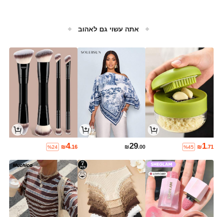
אתה עשוי גם לאהוב
4
29
1
₪
.16
₪
.00
₪
.71
%24
%45