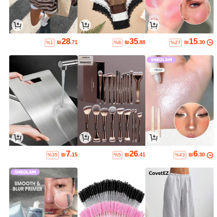
28
35
15
₪
.71
₪
.88
₪
.30
%1
%8
%27
7
26
6
₪
.15
₪
.41
₪
.30
%35
%5
%43