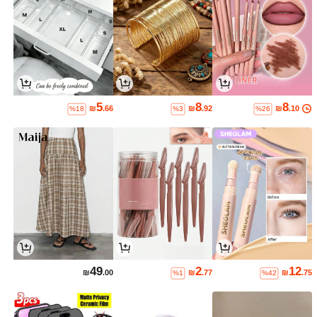
5
8
8
₪
.66
₪
.92
₪
.10
%18
%3
%26
49
2
12
₪
.00
₪
.77
₪
.75
%1
%42