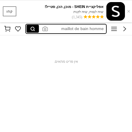
אפליקציית SHEIN - מוכן, הכן, סטייל!
×
ropa interior hombre
קחו
שווה לנסות, שווה לקנות
(1,345)
underwear for men
maillot de bain homme
ボクサーパンツ メンズ
男內褲
ropa interior hombre
אין פריט מתאים.
underwear for men