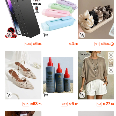
6
4
5
₪
.84
₪
.80
₪
.84
%10
%1
63
6
27
₪
.75
₪
.12
₪
.84
%15
%15
%4