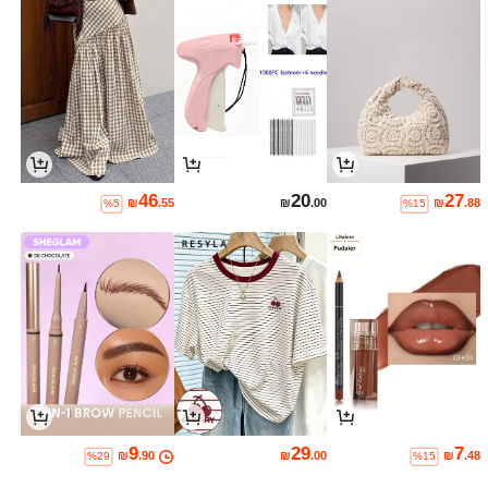
46
20
27
₪
.55
₪
.00
₪
.88
%5
%15
9
29
7
₪
.90
₪
.00
₪
.48
%29
%15