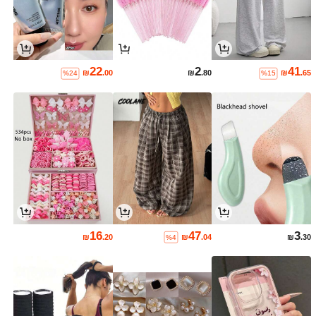
22
2
41
₪
.00
₪
.80
₪
.65
%24
%15
16
47
3
₪
.20
₪
.04
₪
.30
%4