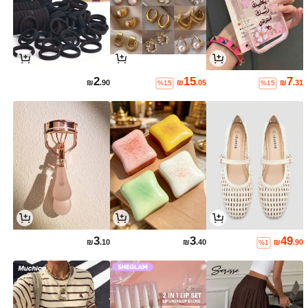
2
15
7
₪
.90
₪
.05
₪
.31
%15
%15
3
3
49
₪
.10
₪
.40
₪
.90
%1