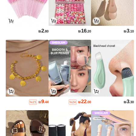
2
16
3
₪
.80
₪
.20
₪
.10
9
22
3
₪
.44
₪
.00
₪
.30
%15
%24