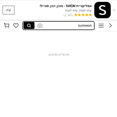
dazy men
אפליקציית SHEIN - מוכן, הכן, סטייל!
×
musero
קחו
שווה לנסות, שווה לקנות
(1,345)
sumwon
romwe
dazy
dazy men
musero
אין פריט מתאים.