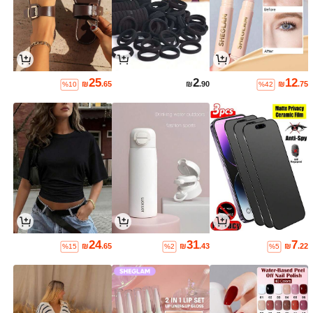
25
2
12
₪
.65
₪
.90
₪
.75
%10
%42
24
31
7
₪
.65
₪
.43
₪
.22
%15
%2
%5