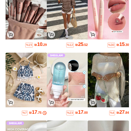
10
25
15
₪
.29
₪
.52
₪
.30
%15
%12
%30
17
17
27
₪
.75
₪
.00
₪
.84
%7
%23
%4