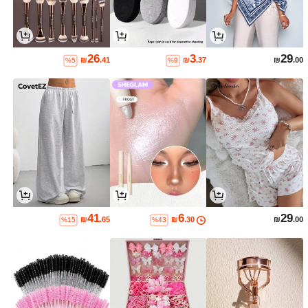
26
3
29
₪
.41
₪
.37
₪
.00
%5
%9
41
6
29
₪
.65
₪
.30
₪
.00
%15
%43