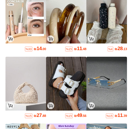
14
11
28
₪
.00
₪
.48
₪
.13
%33
%15
%4
27
49
11
₪
.88
₪
.56
₪
.39
%15
%15
%15