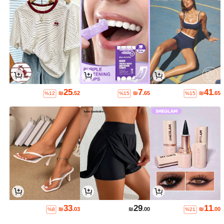
25
7
41
₪
.52
₪
.65
₪
.65
%12
%15
%15
33
29
11
₪
.03
₪
.00
₪
.00
%8
%21