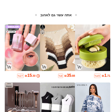
אתה עשוי גם לאהוב
15
35
1
₪
.30
₪
.88
₪
.71
%27
%8
%45