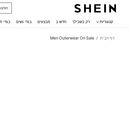
חולצו
 navigate search
קטגוריות
רק בשבילך
חדש ב
מבצעים
בגדי נשים
בגדי ח
דף הבית
Men Outerwear On Sale
/