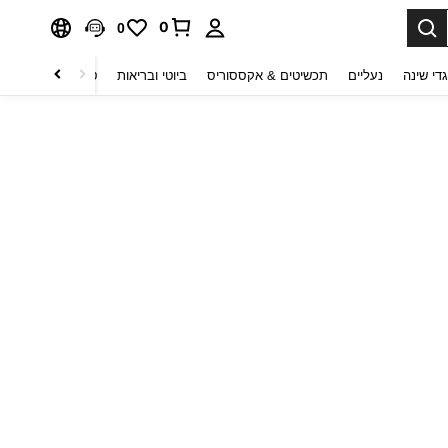
0
0
די שינה
נעליים
תכשיטים & אקססוריס
ביוטי ובריאות
טקסטיל לבית
ט