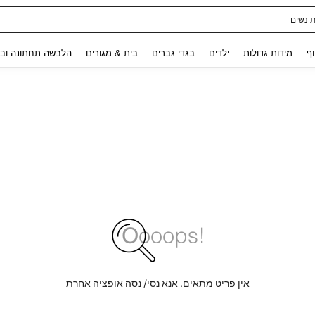
ת נשים
Use up and down arrow keys to חיפוש אחרון and לחפש ולמצוא. Press Enter to select.
וף
מידות גדולות
ילדים
בגדי גברים
בית & מגורים
הלבשה תחתונה ובג
אין פריט מתאים. אנא נסי/ נסה אופציה אחרת