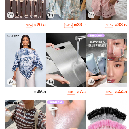
26
33
33
₪
.41
₪
.15
₪
.15
%5-
%15-
%15-
29
7
22
₪
.00
₪
.15
₪
.00
%35-
%24-