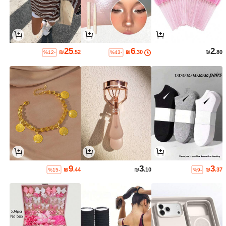
25
6
2
₪
.52
₪
.30
₪
.80
%12-
%43-
9
3
3
₪
.44
₪
.10
₪
.37
%15-
%9-