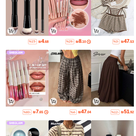
4
8
47
₪
.68
₪
.10
₪
.53
%15-
%26-
%3-
7
47
51
₪
.65
₪
.04
₪
.92
%60-
%4-
%12-