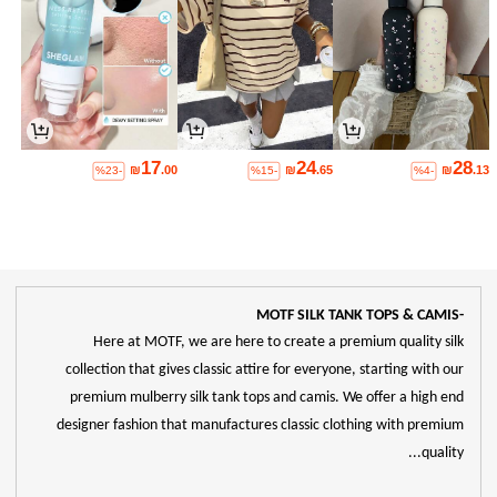
17
24
28
₪
.00
₪
.65
₪
.13
%23-
%15-
%4-
-MOTF SILK TANK TOPS & CAMIS
Here at MOTF, we are here to create a premium quality silk
collection that gives classic attire for everyone, starting with our
premium mulberry silk tank tops and camis. We offer a high end
designer fashion that manufactures classic clothing with premium
quality...