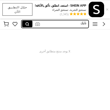
x sports
SHEIN APP - استعد، انطلق، تألق بالأناقة!
حمّل التطبيق
×
addidass
تستحق التجربة، تستحق الشراء
الآن
(1,345)
نايك
اديداس رجال
نايك احذيه
x sports
addidass
.لا يوجد منتج متطابق أخرى