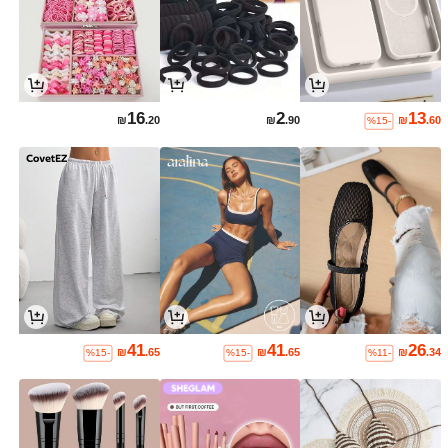
16
2
13
₪
.20
₪
.90
₪
.60
%15-
41
41
26
₪
.65
₪
.65
₪
.34
%15-
%15-
%11-