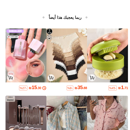
ربما يعجبك هذا أيضاً
15
35
1
₪
.30
₪
.88
₪
.71
%27-
%8-
%45-