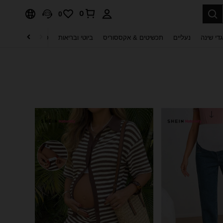
0
0
די שינה
נעליים
תכשיטים & אקססוריס
ביוטי ובריאות
טקסטיל לבית
ט