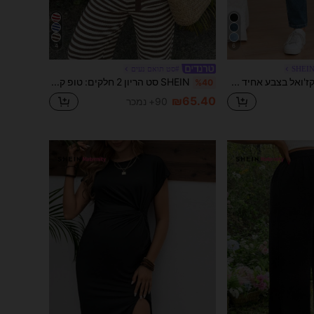
4
6
SHEIN
#סט תואם נעים
SHEIN ג'ינס קז'ואל בצבע אחיד להריון
SHEIN סט הריון 2 חלקים: טופ קצר עם שרוולים רחבים וקצוות מכופתרים ומכנסיים נוחים ונושמים
%40
₪65.40
90+ נמכר