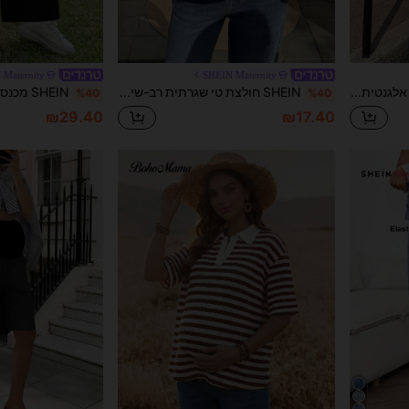
 Maternity
SHEIN Maternity
Momance שמלת הריון אלגנטית בצבע אחיד עם פתח צד לקיץ
SHEIN חולצת טי שגרתית רב-שימושית לנשים בהריון, צבע אחיד, כתפיים חשופות, עם קפלים, ללבישה יומיומית
%40
%40
₪29.40
₪17.40