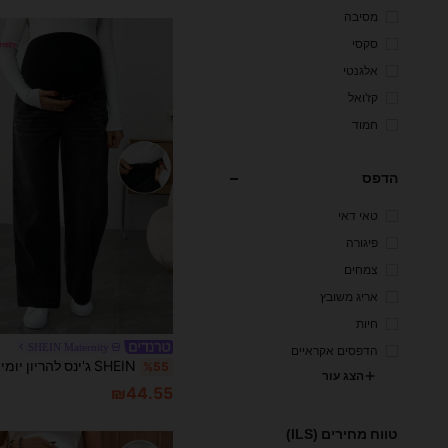
מסיבה
סקסי
אלגנטי
קז'ואל
חמוד
הדפס
טאי דאי
פיגורה
צמחים
אריג משובץ
חיות
SHEIN Maternity
הדפסים אקראיים
%55
הצג עור
₪44.55
טווח מחירים (ILS)