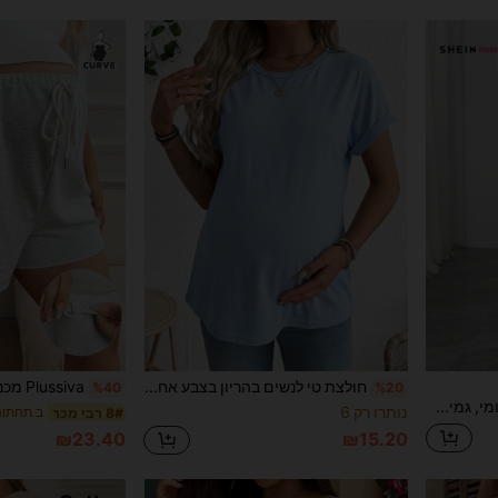
חולצת טי לנשים בהריון בצבע אחיד, צווארון עגול, שרוול קצר, חולצה רפויה יומיומית לקיץ
%40
%20
SHEIN ג'ינס להריון יומיומי, גמיש ונוח, קז'ואל ורב-תכליתי
נותרו רק 6
ב תחתוני
8# רבי מכר
₪23.40
₪15.20