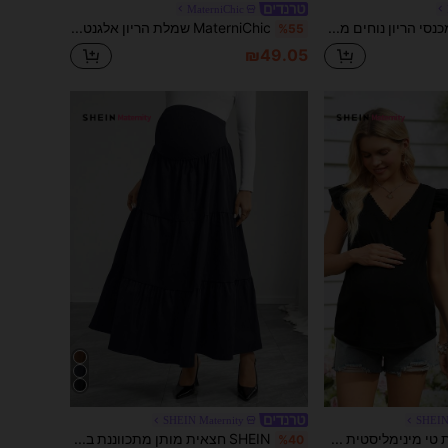
MaterniChic
Modmama מכנסי הריון נוחים מתכווננים במותניים, מתאים ללבוש יומיומי
MaterniChic שמלת הריון אלגנטית בצבע אחיד עם קפלים ומכפלת אסימטרית למסיבה
%55
₪49.05
SHEIN Maternity
SHEIN
SHEIN חולצת טי מינימליסטית אופנתית להריון עם סריג ז'קארד
SHEIN חצאית מותן מתכווננת בצבע אחיד עם שוליים שכבתיים להריון, מתאימה לאביב, קיץ וסתיו, מינימליסטית ורב-תכליתית ללבוש יומיומי ולנסיעות
%40