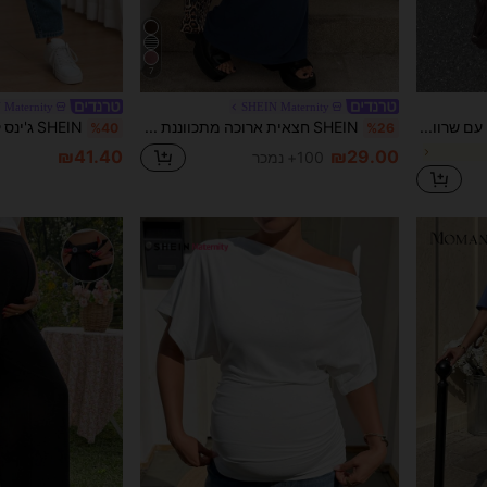
7
 Maternity
SHEIN Maternity
SHEIN חולצת טי להריון עם שרוולים קצרים בצבע אחיד עם תחרה ומכפלת
SHEIN חצאית ארוכה מתכווננת בצבע אחיד להריון
%40
%26
₪41.40
₪29.00
100+ נמכר