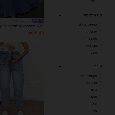
לבן
סוג התאמה
Momance
התאמה רגילה
%40
גזרה דקה
₪35.40
משוחרר
אוברסייז
סקיני
אורך
אקסטרה ארוך
אורך ירך
קרופ
מקסי
רגיל
מידי