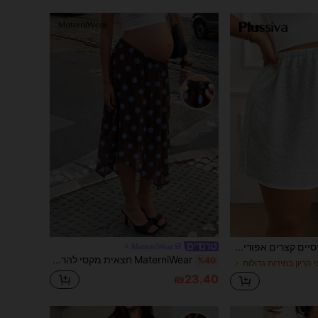
Plussiva מכנסיים קצרים אפורים חלקים למידה גדולה לנשים בהריון, מכנסיים קצרים יומיומיים לקיץ עם מותן מתכווננת, מכנסיים נוחים למכון כושר ולבית לנשים, ללבישה יומיומית רב-שימושית
MaterniWear
MaterniWear חצאית מקסי להריון עם הדפס נקודות, מותן מתכווננת ושוליים אסימטריים
%40
 הריון במידות גדולות
₪23.40