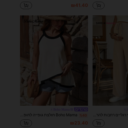
₪41.40
Boho Mama
SHEIN מכנסי רגליים רחבות להריון משוחררות, אביב/קיץ
Boho Mama חולצת גופייה לחופשה לנשים בהריון עם צווארון הולטר, חיתוך אסימטרי ושילוב צבעים
%40
₪23.40