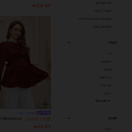
לא מתרחב
₪29.40
סטרץ' בינוני
מתרחב לנוחות מירבית
מתרחב מעט
חומר
בד
ויסקוזה
שיפון
בד רשת
קורדרוי
דנים
הצג עור
#משטחי עבודה
סִגְנוֹן
%15
3 ימים אחרונים
₪41.65
בוהו