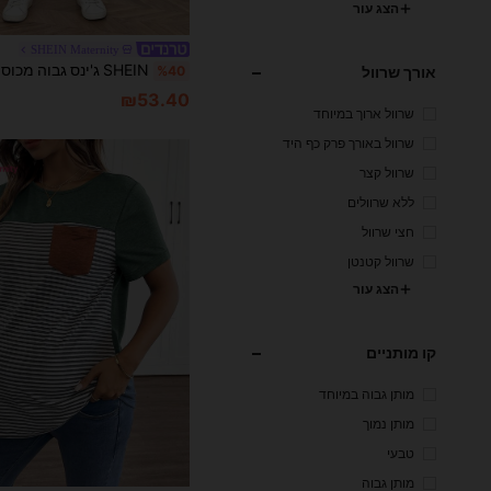
הצג עור
SHEIN Maternity
אורך שרוול
%40
₪53.40
שרוול ארוך במיוחד
שרוול באורך פרק כף היד
שרוול קצר
ללא שרוולים
חצי שרוול
שרוול קטנטן
הצג עור
קו מותניים
מותן גבוה במיוחד
מותן נמוך
טבעי
מותן גבוה