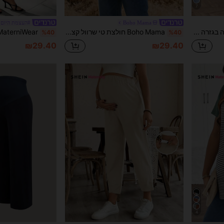
7
Boho Mama
#העצמת היום 
SHEIN ג'ינס גבוה מכוסה בגזרה מזדמנת להריון קיץ תחפושות קרנבל נסיעות חופשה סיום לימודים שיק Y2K חמוד אופנת רחוב קוקט מסיבה חתונה אלגנטי עסקים מזדמנים אישה עסקית חוף סיום לימודים ג'ינס גבוה מכוסה בגזרה גבוהה לנשים מותן אלסטי קצוץ רגל צמודה מכנסיים קז'ואל נשים ג'ינס כחול בהיר Mom ג'ינס גזרה משוחררת אפקט בלאי ג'ינס חיוני יומיומי
Boho Mama חולצת טי שרוול קצר יומית קז'ואל רב-שימושית לנשים בהריון, פסים ובלוקי צבע
%40
%40
₪29.40
₪29.40
4