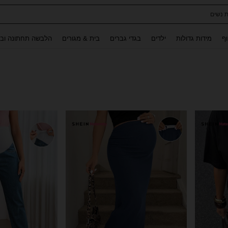
ת נשים
Use up and down arrow keys to חיפוש אחרון and לחפש ולמצוא. Press Enter to select.
וף
מידות גדולות
ילדים
בגדי גברים
בית & מגורים
הלבשה תחתונה ובג