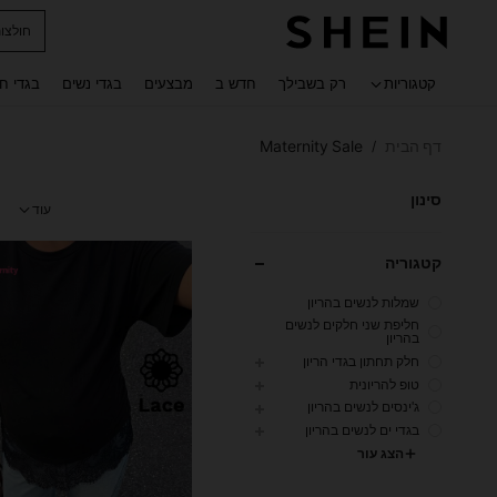
חולצו
 navigate search
קטגוריות
רק בשבילך
חדש ב
מבצעים
בגדי נשים
בגדי ח
דף הבית
Maternity Sale
/
סינון
עוד
קטגוריה
שמלות לנשים בהריון
חליפת שני חלקים לנשים
בהריון
חלק תחתון בגדי הריון
טופ להריונית
ג'ינסים לנשים בהריון
בגדי ים לנשים בהריון
הצג עור