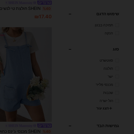
SHEIN Maternity
%40
שימוש הדגם
₪17.40
תמיכה בבטן
הנקה
סוג
סווטשרט
חולצה
ישר
מכנסי פלייר
שכבות
רגל ישרה
הצג עור
גמישות הבד
SHEIN Maternity
SHEIN מכנסי ג'ינס כחולים להריון
%40