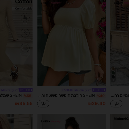
4
 Maternity
SHEIN Maternity
SHEIN מכנסי הריון יומיומיים רחבים עם קשירה מתכווננת במותן
SHEIN חולצת חופשה פשוטה ורב-תכליתית להריון עם קפלים
%55
%40
₪35.55
₪29.40