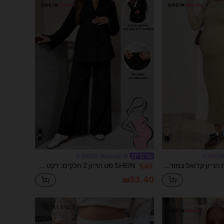
SHEIN Maternity
SHEIN
SHEIN שמלת הריון קז'ואל צמודה עם צווארון עגול בצבע אחיד עם שרוולים ארוכים ורוכסן
SHEIN סט הריון 2 חלקים: ז'קט עם צווארון צעיף בצבע אחיד ושרוולים ארוכים ומכנסיים מותן מתכווננים, חליפה קז'ואל
%40
₪53.40