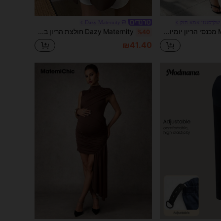
שלךסגנון אמא חזק
Dazy Maternity
MaterniWear מכנסי הריון יומיומיים מותן מתכווננים
Dazy Maternity חולצת הריון בצבע אחיד עם צווארון מתקפל, עיצוב פפיון בגב, גזרה רחבה עם שרוולים ארוכים, אביב/קיץ
%40
₪41.40