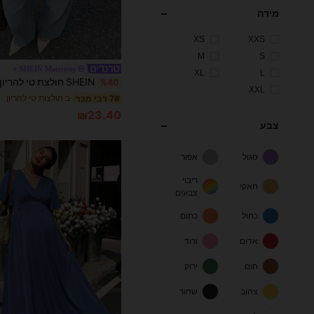
מידה
XS
XXS
M
S
SHEIN Maternity
XL
L
%40
XXL
ב חולצות טי להריון
7# רבי מכר
₪23.40
צבע
סגול
אפור
ריבוי
חאקי
צבעים
כחול
כתום
אדום
ורוד
חום
ירוק
צהוב
שחור