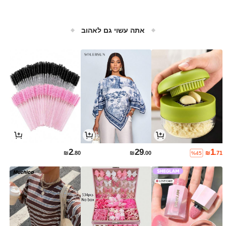
אתה עשוי גם לאהוב
2
29
1
₪
.80
₪
.00
₪
.71
%45