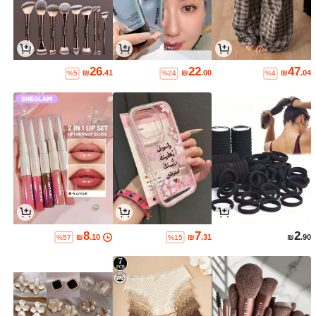
26
22
47
₪
.41
₪
.00
₪
.04
%5
%24
%4
8
7
2
₪
.10
₪
.31
₪
.90
%57
%15