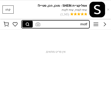
אפליקציית SHEIN - מוכן, הכן, סטייל!
×
musera
קחו
שווה לנסות, שווה לקנות
(1,345)
dazy
motf
luvlette
cottageslumber
musera
אין פריט מתאים.
dazy