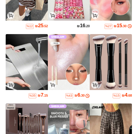
25
16
15
₪
.52
₪
.20
₪
.30
%12
%27
7
6
4
₪
.15
₪
.30
₪
.68
%35
%43
%15