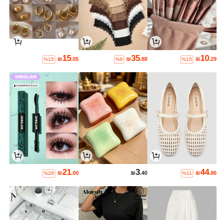
15
35
10
₪
.05
₪
.88
₪
.29
%15
%8
%15
21
3
44
₪
.00
₪
.40
₪
.86
%28
%11