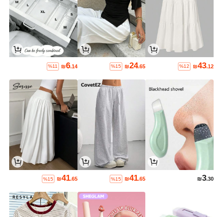
6
24
43
₪
.14
₪
.65
₪
.12
%11
%15
%12
41
41
3
₪
.65
₪
.65
₪
.30
%15
%15