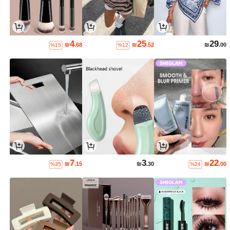
4
25
29
₪
.68
₪
.52
₪
.00
%15
%12
7
3
22
₪
.15
₪
.30
₪
.00
%35
%24