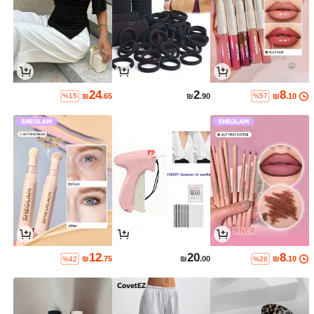
24
2
8
₪
.65
₪
.90
₪
.10
%15
%57
12
20
8
₪
.75
₪
.00
₪
.10
%42
%26