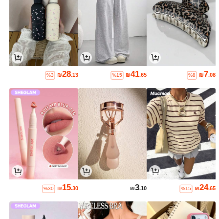
28
41
7
₪
.13
₪
.65
₪
.08
%3
%15
%8
15
3
24
₪
.30
₪
.10
₪
.65
%30
%15