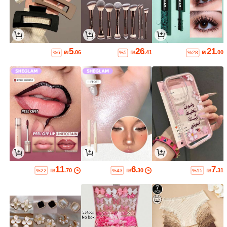
5
26
21
₪
.06
₪
.41
₪
.00
%6
%5
%28
11
6
7
₪
.70
₪
.30
₪
.31
%22
%43
%15