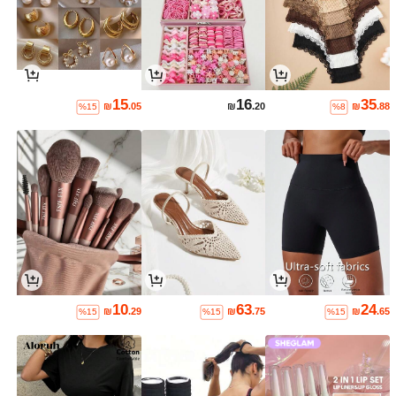
15
16
35
₪
.05
₪
.20
₪
.88
%15
%8
10
63
24
₪
.29
₪
.75
₪
.65
%15
%15
%15