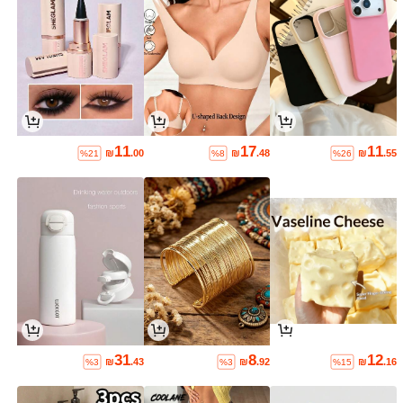
11
17
11
₪
.00
₪
.48
₪
.55
%21
%8
%26
31
8
12
₪
.43
₪
.92
₪
.16
%3
%3
%15