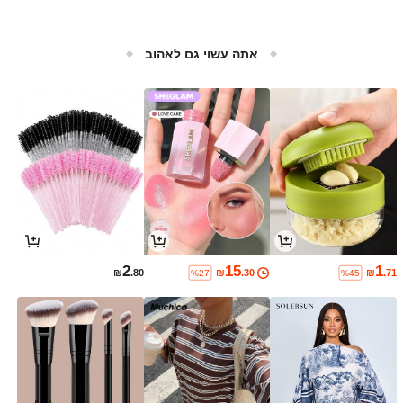
אתה עשוי גם לאהוב
2
15
1
₪
.80
₪
.30
₪
.71
%27
%45