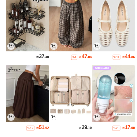
37
47
44
₪
.40
₪
.04
₪
.86
%4
%11
51
29
17
₪
.92
₪
.10
₪
.00
%12
%23