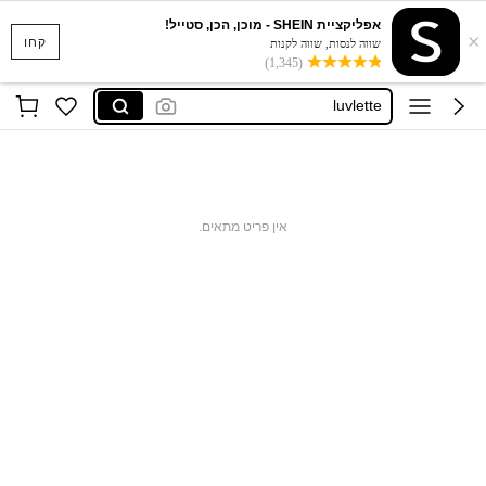
אפליקציית SHEIN - מוכן, הכן, סטייל!
×
musera
קחו
שווה לנסות, שווה לקנות
(1,345)
dazy
luvlette
motf
missguided
musera
אין פריט מתאים.
dazy