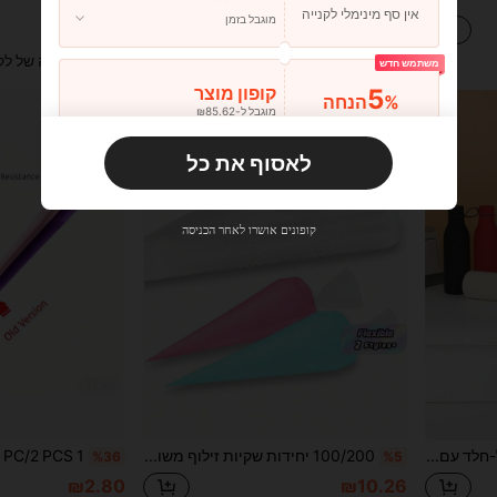
נותרו רק 1
₪10.72
אין סף מינימלי לקנייה
מוגבל בזמן
₪10.00
שיעור גבוה של לקוחות חוזרים
שיעור גבוה של לק
משתמש חדש
5
קופון מוצר
%הנחה
מוגבל ל-₪85.62
הזמנות ₪133.19+
מוגבל בזמן
לאסוף את כל
משתמש חדש
10
קופון מוצר
%הנחה
מוגבל ל-₪85.62
קופונים אושרו לאחר הכניסה
הזמנות ₪285.4+
מוגבל בזמן
משתמש חדש
15
קופון מוצר
%הנחה
מוגבל ל-₪85.62
הזמנות ₪380.53+
מוגבל בזמן
כוס מבודדת מפלדת אל-חלד עם דופן כפולה וידית בגימור גומי מט בצבע אחיד, כוס קטנה ויצירתית, מתאימה לספורט בחוץ, יוגה, משרד, מסעדה, מתנת יום הולדת, מתנה לזוג, יום האם, מתנה לחג
100/200 יחידות שקיות זילוף משולשות - קישוטי עוגות חיוניים, עוגיות, קאפקייקס וקינוחים DIY, ציוד למטבח ולפינת אוכל
%36
%5
₪2.80
₪10.26