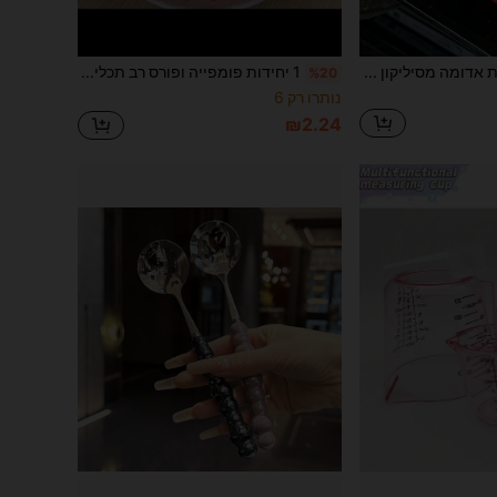
תבנית אפייה מלבנית אדומה מסיליקון רב פעמית עם 9 חללים, מתאימה לאפייה, עשה זאת בעצמך, למטבח ביתי
1 יחידות פומפייה ופורס רב תכליתית מנירוסטה - נגד חלודה, מגרסת ופורס פירות וירקות רב תכליתיים, כלי מטבח חיוני, נוח לחיתוך
%20
נותרו רק 6
₪2.24