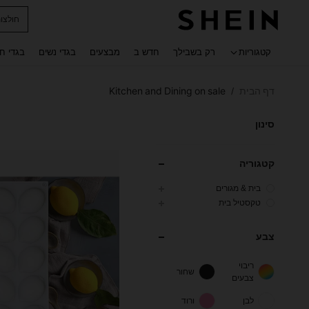
חולצו
 navigate search
קטגוריות
רק בשבילך
חדש ב
מבצעים
בגדי נשים
בגדי ח
דף הבית
Kitchen and Dining on sale
/
סינון
קטגוריה
בית & מגורים
טקסטיל בית
צבע
ריבוי
שחור
צבעים
לבן
ורוד