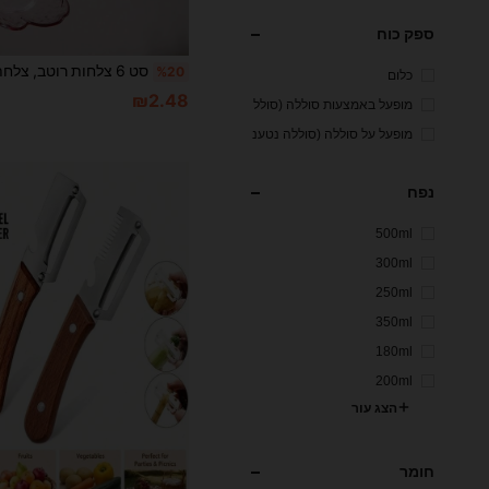
ספק כוח
%20
כלום
₪2.48
מופעל באמצעות סוללה (סולל
ת כפתור/תא מטבע)
מופעל על סוללה (סוללה נטענ
ת)
נפח
500ml
300ml
250ml
350ml
180ml
200ml
הצג עור
חומר