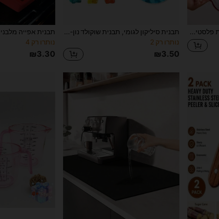
סט 6 צלחות רוטב, צלחת פלסטיק קריסטל ורודה למנות פתיח, קערת טבילה, צלחת טעימה, צלחת הגשה, צלחת תבלין, קערה קטנה, צלחת גלידה חטיף רוטב סויה, צלחת ארוחה פלסטיק אלגנטית, קישוט מרכזי לשולחן האוכל
תבנית סיליקון לגומי, תבנית שוקולד נון-סטיק, מתאימה להכנת גומי, שוקולדים, ג'לי, עוגיות, כולל 2 צבעים של תבניות סיליקון מיני בצורת דוב
נותרו רק 2
נותרו רק 4
₪3.30
₪3.50