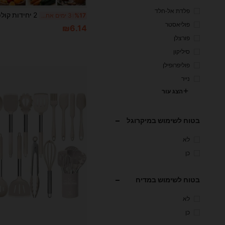
פלדת אל-חלד
%17
3 ימים אחרונים
פוליאסטר
₪6.14
פורצלן
סיליקון
פוליפרופילן
נייר
הצג עור
בטוח לשימוש במיקרוגל
לא
כן
בטוח לשימוש במדיח
לא
כן