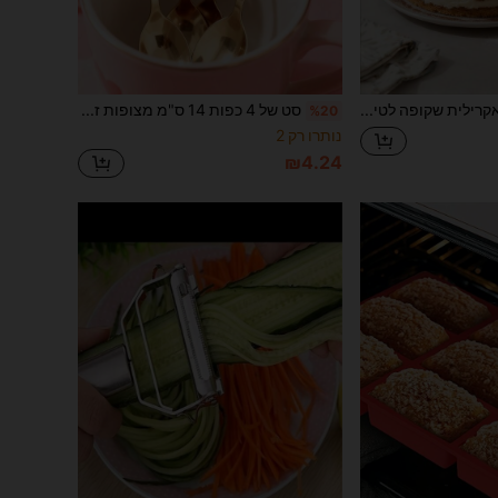
1pc שבלונה אקרילית שקופה לטירמיסו, תבנית הדפסה אישית לעוגת טירמיסו, תבנית עוגה יצירתית, תבנית עיצוב חלולה עם ביטוי ברכה, קל לשימוש, תבנית ברורה, לשימוש חוזר, מתאים לקישוט מקום חתונה, יום הולדת שמח, קישוט עוגה אפויה, יום ולנטיין וקישוט אווירת מסיבה.
סט של 4 כפות 14 ס"מ מצופות זהב מפלדת אלחוש 410 עם ידית קרמיקה בצורת לב חמודה, כלי שולחן אלגנטי לקינוח, תה אחר הצהריים, חתונה, בית קפה ומסיבה, עמיד וניתן לשימוש חוזר, מתנה למטבח ליום האם ולחגים
%20
נותרו רק 2
₪4.24