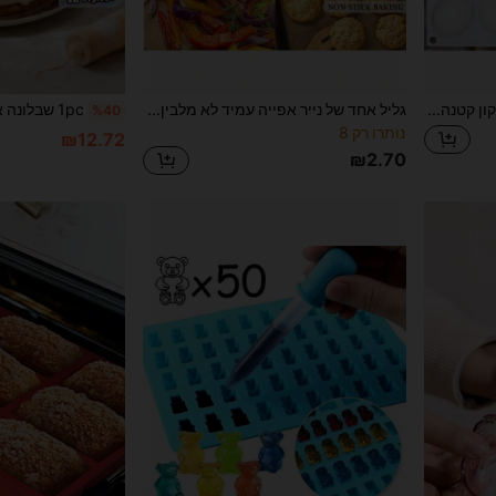
1 תבנית סיליקון קטנה בצורת לימון לשוקולד, מתאימה לג'לי, פודינג, סוכריות, קינוחי מוס ועוגה בצורת פירות, כלי אפייה עמיד בחום, מתאימה לסבון בעבודת יד, נרות, גבס, ארומתרפיה ותבנית שרף, מתנה לחגים
גליל אחד של נייר אפייה עמיד לא מלבין, מתאים לאפייה, בישול, צלייה, טיגון באוויר ואידוי - ציפוי סיליקון נגד הדבקה - אביזרי מטבח וציוד למטבח הביתי חזרה לבית הספר
%40
נותרו רק 8
₪12.72
₪2.70