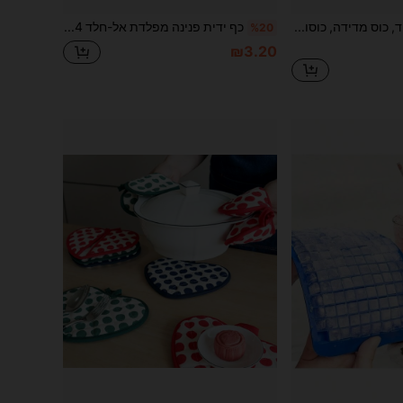
1pc/3pc, ורוד, כוס מדידה, כוסות מדידה מפלסטיק לנוזלים, כוסות מדידה לנוזלים למטבח, כוס מדידה רב תכליתית לאפייה ובישול, כלי מטבח חיוניים, ציוד מטבח, 150 מ"ל, 300 מ"ל, 600 מ"ל
כף ידית פנינה מפלדת אל-חלד 304 פרימיום, כף אוכל ביתית יוקרתית, כף מרק עגולה עם ידית ארוכה, כף קפה, כף קינוח, כף אוכל מערבי
%20
₪3.20