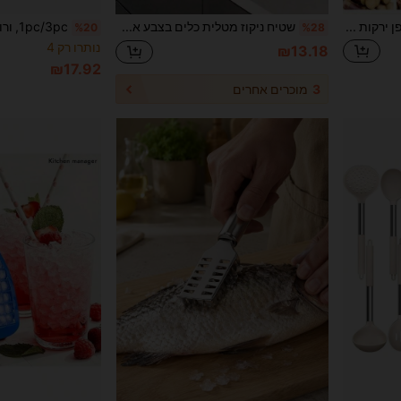
2 יחידות קולפן ירקות רב-תכליתי ופותח בקבוקים מפלדת אל-חלד - כלי מטבח קל ונוח, מתאים לקילוף ירקות ופירות מגוונים
שטיח ניקוז מטלית כלים בצבע אחיד, שטיח נגד החלקה, סופג, עמיד בפני שחיקה למכונת קפה, שטיח ניקוז רך מאדמה דיאטומית, שטיח למסעדה/בר, שטיח לחיות מחמד, שטיח לסכו"ם, שטיח לחדר אמבטיה, שטיח למשטח עבודה, עם קישוט שולחן, ציוד מטבח ביתי.
%20
%28
נותרו רק 4
₪13.18
₪17.92
3
מוכרים אחרים