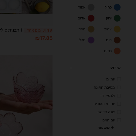
כחול
אפור
ירוק
אדום
צהוב
חאקי
%8
3 ימים אחרונים
₪17.85
חום
סגול
כתום
אירוע
יומיומי
מסיבת חתונה
ולנטיין דיי
יום חג ההודיה
שנה חדשה
יום האם
הצג עור