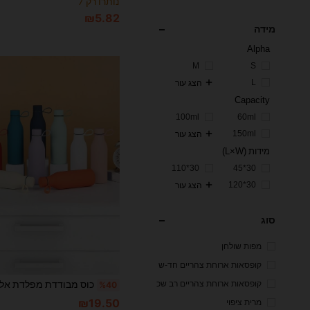
נותרו רק 7
₪5.82
מידה
Alpha
M
S
L
הצג עור
Capacity
100ml
60ml
150ml
הצג עור
מידות (L×W)
30*110
30*45
30*120
הצג עור
סוג
מפות שולחן
קופסאות ארוחת צהריים חד-ש
כבתיות
קופסאות ארוחת צהריים רב שכ
%40
בתית
₪19.50
מרית ציפוי