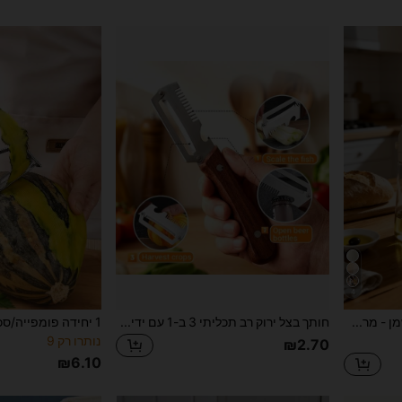
4
1pc מרסס שמן - מרסס שמן בקיבולת גדולה, שימוש כפול של ריסוס ומזיגה | סימני סולם על הבקבוק וריסוס אחיד - עמיד לדליפות, מתאים ל-BBQ, אפייה, בישול - אביזרי מטבח
חותך בצל ירוק רב תכליתי 3 ב-1 עם ידית עץ, ניתן להשתמש בו כפותחן בקבוקים, קולפן, חותך בצל ירוק גדול ידני, קולפן פירות וירקות נירוסטה, כלי חיתוך קטן למטבח; כלי הכנה ידני יעיל לחיתוך בצל ירוק, ירקות, קילוף פירות; אביזר מטבח מעשי לבית ולמסעדה, מתנת גאדג'ט מטבח אידיאלית ליום האם, יום האב, סיום לימודים, יום הולדת, ראש השנה וחגים אחרים
נותרו רק 9
₪2.70
₪6.10