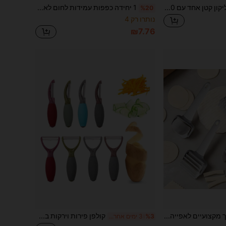
מגש קוביות קרח סיליקון קטן אחד עם 160 חללים, עמידות מעולה לקור. מתאים לתבנית קרח ופודינג, ניתן לשימוש בבתים, ברים וכו'. תבנית קוביות קרח, מוצרים לבית, בית, מטבח, קוביות קרח, מוצרים חיוניים לחג, קיץ, רך ואוורירי, גינון.
1 יחידה כפפות עמידות לחום לאפייה ובישול, מתאימות לתנורים בטמפרטורה גבוהה. בעלות ליבה כפולה מעובה מכותנה ועיצוב בצורת לב, כפפות אלו יכולות לשמש גם כרפידות עמידות לחום לכוסות ופריטים אחרים.
%20
נותרו רק 4
₪7.76
1pc/4pcs כלי חיתוך מקצועיים לאפייה, כולל מערוך מאפה מרובע/עגול, סכין לחיתוך לחם סנדוויץ', חותך פיצה, כלי להכנת עוגה/פיצה, עשוי מחומרי PP+ABS, סט כלי אפייה פרקטי, חיוני לחובבי אפייה, כלי DIY למטבח, ערכת התחלה למתחילים
קולפן פירות וירקות בצורת Y אחד, 4 אפשרויות צבע, עיצוב ידית אבקת שיש, כולל כיסוי מגן PP, להב חד ועמיד, כלי קילוף מטבח רב תכליתי לטיפול בתוצרת טרייה ומבושלת, היגייני ויעיל, חיוני לבית
%3
3 ימים אחרונים