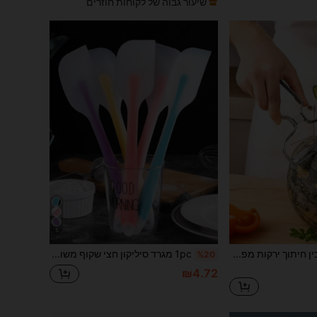
שיעור גבוה של לקוחות חוזרים
5
1 יחידה פומפייה/סכין חיתוך ירקות מפלדת אל-חלד, קולפן, חותך מלון רב-תכליתי, קולפן תפוחי אדמה, חותך צנון, חותך מלפפון, חותך מזון, כלי מטבח קטן, מתאים מאוד לבית, למטבח, למסעדה, למאפייה, לחנות עוגות, למסיבה, למסיבת יום הולדת, לשימוש בפיקניק
1pc מגרד סיליקון חצי שקוף משולב FDA מגרד חצי שקוף גדול מרית עוגת סכין ערבוב קרם מגרד קטן
%20
₪4.72