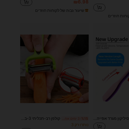
₪6.98
שיעור גבוה של לקוחות חוזרים
וחות חוזרים
1 PC/2 PCS סיליקון מגרד אפייה קרם מרית עמיד בטמפרטורה גבוהה עוגת מגרד משולב חמאה מגרד
קולפן רב-תכליתי 3-ב-1, מתאים לפירות וירקות - סכין חיתוך ידנית, קולפן, פומפייה וגריסה - גאדג'ט מטבח מושלם! כלי מטבח, חיתוך מזון | עיצוב מסוגנן | עמיד
%15
3 ימים אחרונים
נותרו רק 3