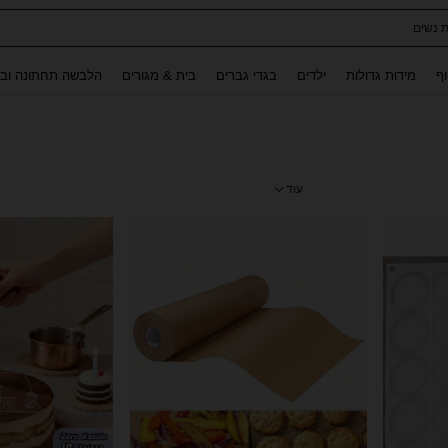
ת נשים
Use up and down arrow keys to חיפוש אחרון and לחפש ולמצוא. Press Enter to select.
וף
מידות גדולות
ילדים
בגדי גברים
בית & מגורים
הלבשה תחתונה ובג
עוד