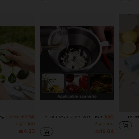
1pc תבנית קוביות קרח נשלפת, תבנית קרח יצירתית, תבנית להכנת קרח ביתית, תבנית ארטיק, תבנית קרח, תבנית קוביות קרח, מכונת קרח, תבנית קוביות קרח ארוכה, תבנית קוביות קרח מסיליקון למכונת קרח ביתית, קופסת קרח ניידת להקפאה מהירה DIY, תבנית קוביות קרח נשלפת, תבנית קוביות קרח למטבח, מתאימה למיץ, סודה, יין, קוקטייל, וויסקי, כלי בר למשקאות, תבנית קוביות קרח ביתית DIY, מתאימה למשקאות, קוקטיילים, שתייה, פירות
משפך גדול מנירוסטה אחד עם מסנן נשלף, מתאים להעברת שמן מאכל ונוזלים/אבקה, משפך מטבח מתכת, ניתן לתלייה על הקיר, מתקן בירה ושמן, בישול, משפך משקאות, עיצוב פתח רחב, משפך מטבח, מתקן נוזלים, העברת נוזלים, נגד שפיכה, קל לניקוי, חיוני למטבח לחג המולד וליל כל הקדושים [מתנת חג לאישה ולאמא], סגנון וצבע אקראיים במשלוח
%20
%8
3 ימים אחרונים
נותרו רק 5
נותרו רק 3
₪4.23
₪15.04