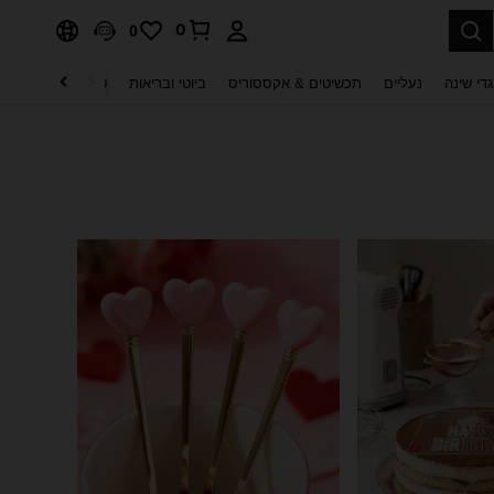
0
0
די שינה
נעליים
תכשיטים & אקססוריס
ביוטי ובריאות
טקסטיל לבית
ט