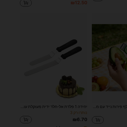
₪12.50
קולף פירות נייד עם מחזיק סכין נשלף - כלי מטבח קומפקטי, להב חד מתאים לתפוחים, ירקות, גבינה - קל משקל, מיוחד לבית, משרד, נסיעות ופיקניקים - קל לניקוי ואחסון,
יחידה 1 פלדת אל-חלד ידית מעוקלת עוגה מרית ל ציפוי , אפיה , קישוט עוגה
נותרו רק 3
₪6.70