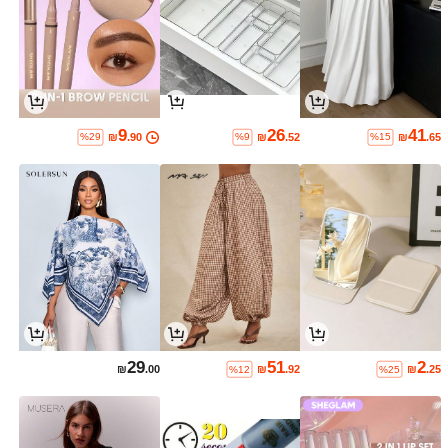
9
26
41
₪
.90
₪
.52
₪
.65
%29
%9
%15
29
51
2
₪
.00
₪
.92
₪
.25
%12
%25