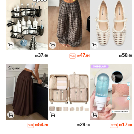
37
47
50
₪
.40
₪
.04
₪
.40
%4
54
29
17
₪
.28
₪
.10
₪
.00
%8
%23