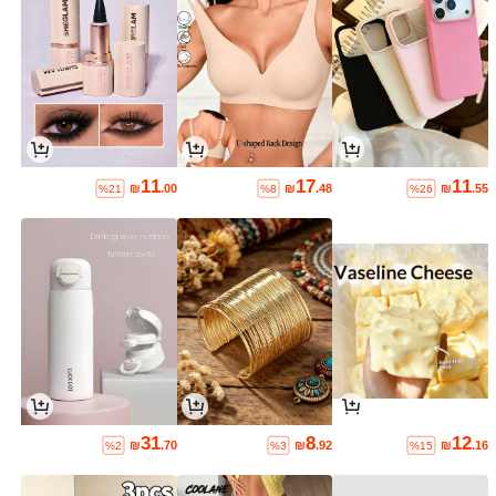
11
17
11
₪
.00
₪
.48
₪
.55
%21
%8
%26
31
8
12
₪
.70
₪
.92
₪
.16
%2
%3
%15