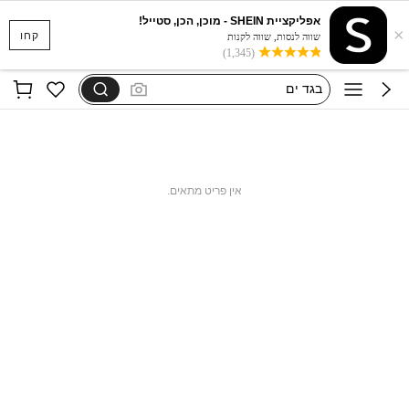
אפליקציית SHEIN - מוכן, הכן, סטייל!
×
סקוישים
קחו
שווה לנסות, שווה לקנות
(1,345)
anewsta שמלות
בגד ים
חצאיות
חולצות נשים
סקוישים
אין פריט מתאים.
anewsta שמלות