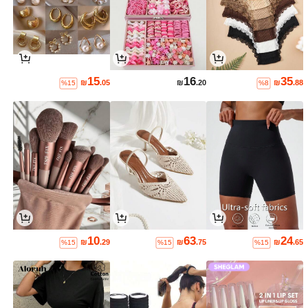
15
16
35
₪
.05
₪
.20
₪
.88
%15
%8
10
63
24
₪
.29
₪
.75
₪
.65
%15
%15
%15