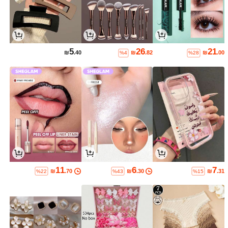
5
26
21
₪
.40
₪
.82
₪
.00
%4
%28
11
6
7
₪
.70
₪
.30
₪
.31
%22
%43
%15