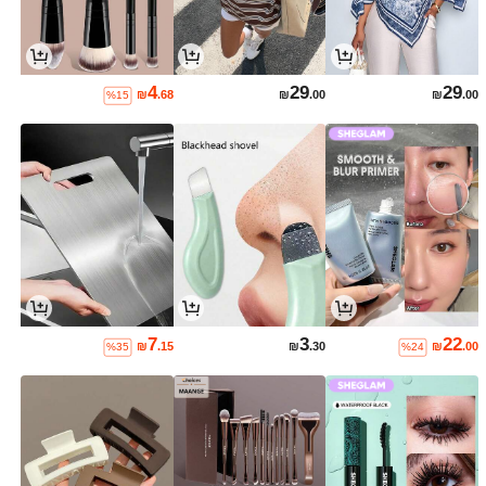
4
29
29
₪
.68
₪
.00
₪
.00
%15
7
3
22
₪
.15
₪
.30
₪
.00
%35
%24