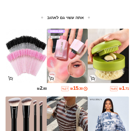
אתה עשוי גם לאהוב
2
15
1
₪
.80
₪
.30
₪
.71
%27
%45