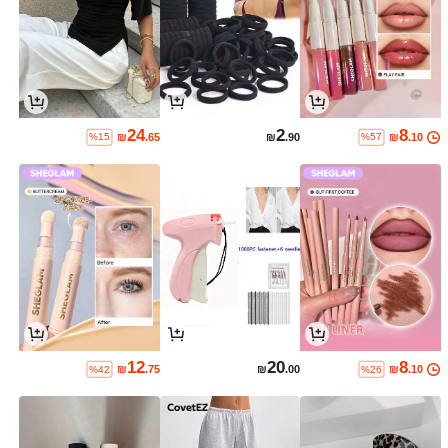
24
2
8
₪
.65
₪
.90
₪
.10
%15
%57
12
20
8
₪
.75
₪
.00
₪
.10
%42
%26