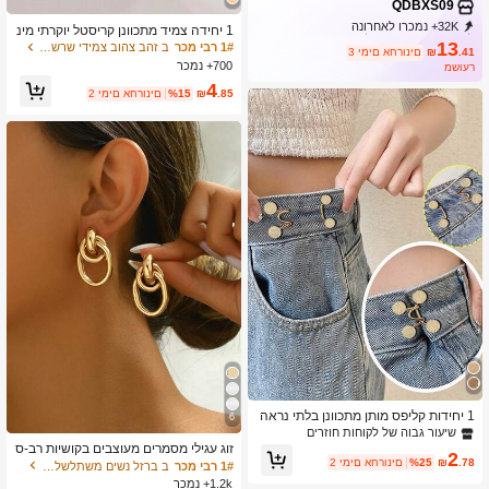
QDBXS09
32K+ נמכרו לאחרונה
1 יחידה צמיד מתכוונן קריסטל יוקרתי מינ
1K+ רכישה חוזרת
1.7K מנוי
ימליסטי, מתאים ללבוש יומיומי לנשים, ל
13
1# רבי מכר
ב זהב צהוב צמידי שרשרת לנשים
.41
₪
3 ימים אחרונים
פסטיבלים ולמסיבות
700+ נמכר
משוער
4
.85
₪
%15
2 ימים אחרונים
1 יחידות קליפס מותן מתכוונן בלתי נראה
6
(לא כולל קרטון)
שיעור גבוה של לקוחות חוזרים
זוג עגילי מסמרים מעוצבים בקושיות רב-ס
2
.78
₪
%25
2 ימים אחרונים
יבובים בגוון זהב ממתכת לנשים, מינימלי
1# רבי מכר
ב ברזל נשים משתלשלות עגילים
סטיים
1.2k+ נמכר