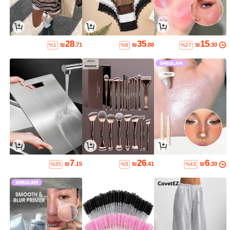
28
35
15
₪
.71
₪
.88
₪
.30
%1
%8
%27
7
26
6
₪
.15
₪
.41
₪
.30
%35
%5
%43