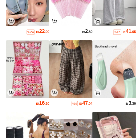
22
2
41
₪
.00
₪
.80
₪
.65
%24
%15
16
47
3
₪
.20
₪
.04
₪
.30
%4