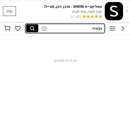
אפליקציית SHEIN - מוכן, הכן, סטייל!
×
קחו
שווה לנסות, שווה לקנות
(1,345)
anewsta
maija
motf
dazy
musera
אין פריט מתאים.
anewsta
maija