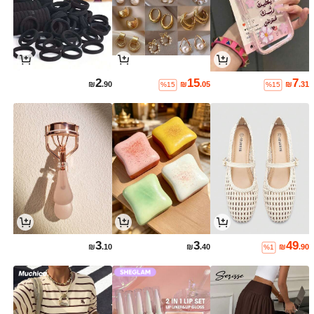
2
15
7
₪
.90
₪
.05
₪
.31
%15
%15
3
3
49
₪
.10
₪
.40
₪
.90
%1