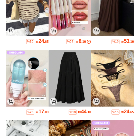
24
8
53
₪
.65
₪
.10
₪
.10
%15
%57
%10
17
44
24
₪
.00
₪
.10
₪
.65
%23
%10
%15