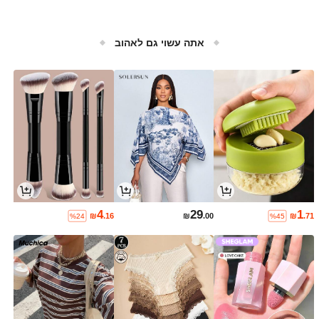
אתה עשוי גם לאהוב
4
29
1
₪
.16
₪
.00
₪
.71
%24
%45