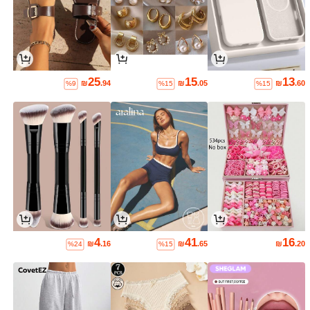
25
15
13
₪
.94
₪
.05
₪
.60
%9
%15
%15
4
41
16
₪
.16
₪
.65
₪
.20
%24
%15