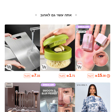
אתה עשוי גם לאהוב
7
1
15
₪
.15
₪
.71
₪
.30
%35
%45
%27