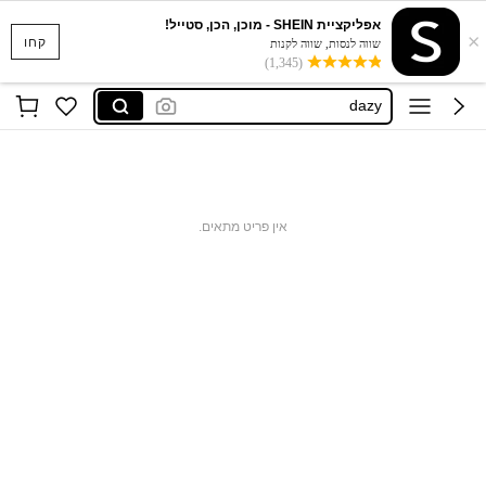
אפליקציית SHEIN - מוכן, הכן, סטייל!
×
musera
קחו
שווה לנסות, שווה לקנות
(1,345)
motf
dazy
motf שמלות
maija
musera
אין פריט מתאים.
motf