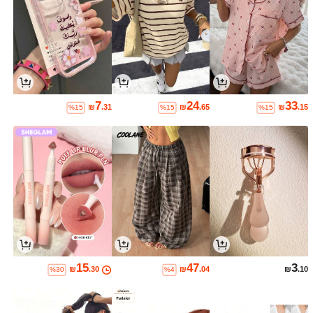
7
24
33
₪
.31
₪
.65
₪
.15
%15
%15
%15
15
47
3
₪
.30
₪
.04
₪
.10
%30
%4