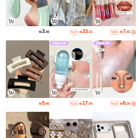
3
33
7
₪
.30
₪
.15
₪
.65
%15
%60
5
17
6
₪
.40
₪
.00
₪
.30
%23
%43