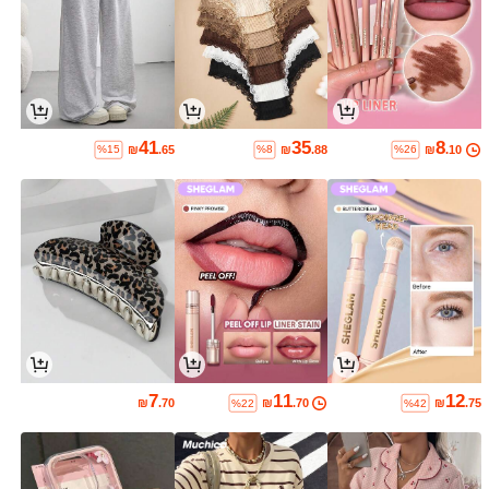
41
35
8
₪
.65
₪
.88
₪
.10
%15
%8
%26
7
11
12
₪
.70
₪
.70
₪
.75
%22
%42