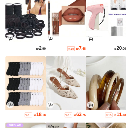
2
7
20
₪
.90
₪
.48
₪
.00
%15
18
63
11
₪
.18
₪
.75
₪
.48
%10
%15
%15