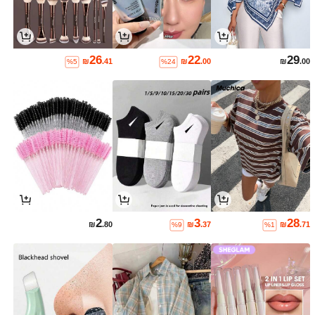
26
22
29
₪
.41
₪
.00
₪
.00
%5
%24
2
3
28
₪
.80
₪
.37
₪
.71
%9
%1