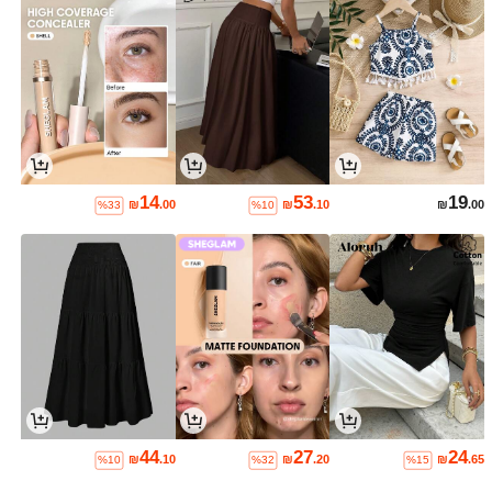
14
53
19
₪
.00
₪
.10
₪
.00
%33
%10
44
27
24
₪
.10
₪
.20
₪
.65
%10
%32
%15