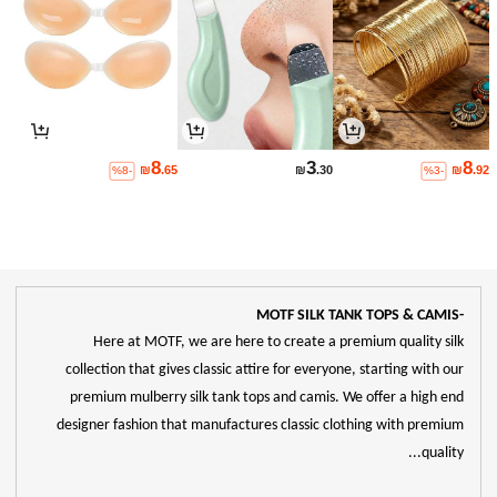
8
3
8
₪
.65
₪
.30
₪
.92
%8-
%3-
-MOTF SILK TANK TOPS & CAMIS
Here at MOTF, we are here to create a premium quality silk
collection that gives classic attire for everyone, starting with our
premium mulberry silk tank tops and camis. We offer a high end
designer fashion that manufactures classic clothing with premium
quality...