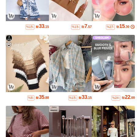
33
7
15
₪
.15
₪
.57
₪
.30
%15-
%15-
%27-
35
33
22
₪
.88
₪
.15
₪
.00
%8-
%15-
%24-