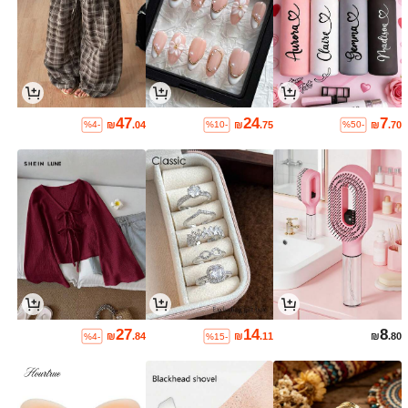
47
24
7
₪
.04
₪
.75
₪
.70
%4-
%10-
%50-
27
14
8
₪
.84
₪
.11
₪
.80
%4-
%15-