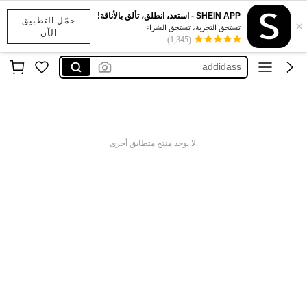
SHEIN APP - استعد، انطلق، تألق بالأناقة!
حمّل التطبيق
×
x sports
تستحق التجربة، تستحق الشراء
الآن
(1,345)
addidass
نايك
اديداس رجال
نايك احذيه
x sports
.لا يوجد منتج متطابق أخرى
addidass