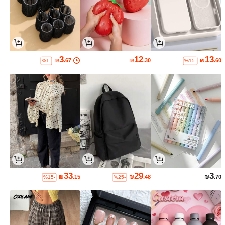
3
12
13
₪
.67
₪
.30
₪
.60
%1-
%15-
33
29
3
₪
.15
₪
.48
₪
.70
%15-
%25-