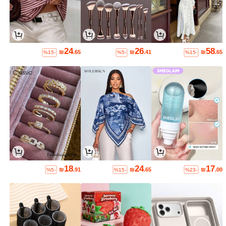
24
26
58
₪
.65
₪
.41
₪
.65
%15-
%5-
%15-
18
24
17
₪
.91
₪
.65
₪
.00
%5-
%15-
%23-