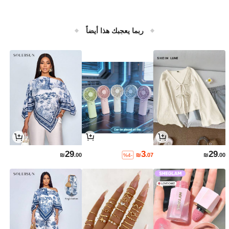
ربما يعجبك هذا أيضاً
29
3
29
₪
.00
₪
.07
₪
.00
%4-