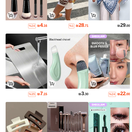
4
28
29
₪
.16
₪
.71
₪
.00
%24
%1
7
3
22
₪
.15
₪
.30
₪
.00
%35
%24