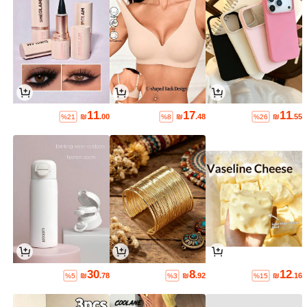
11
17
11
₪
.00
₪
.48
₪
.55
%21
%8
%26
30
8
12
₪
.78
₪
.92
₪
.16
%5
%3
%15