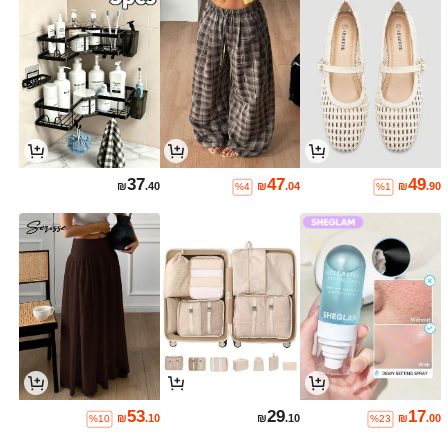
37
47
49
₪
.40
₪
.04
₪
.90
%4
%1
53
29
17
₪
.10
₪
.10
₪
.00
%10
%23