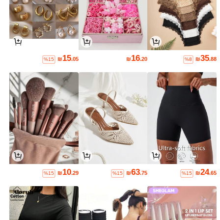
15
16
35
₪
.05
₪
.20
₪
.88
%15
%8
10
63
24
₪
.29
₪
.75
₪
.65
%15
%15
%15