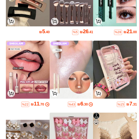
5
26
21
₪
.40
₪
.41
₪
.00
%5
%28
11
6
7
₪
.70
₪
.30
₪
.31
%22
%43
%15