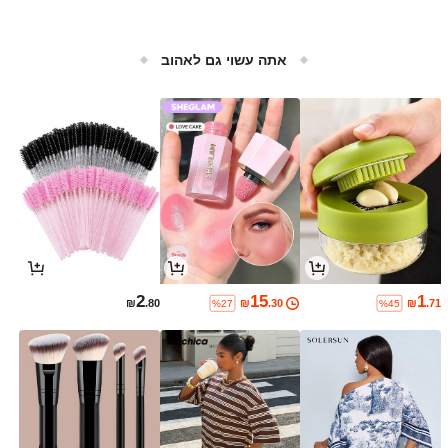
אתה עשוי גם לאהוב
2
15
1
₪
.80
₪
.30
₪
.71
%27
%45