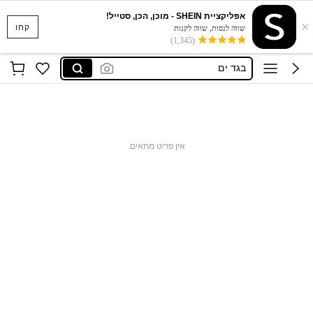
אפליקציית SHEIN - מוכן, הכן, סטייל!
×
סקוישים
קחו
שווה לנסות, שווה לקנות
(1,345)
anewsta שמלות
בגד ים
חצאיות
חולצות נשים
סקוישים
אין פריט מתאים.
anewsta שמלות