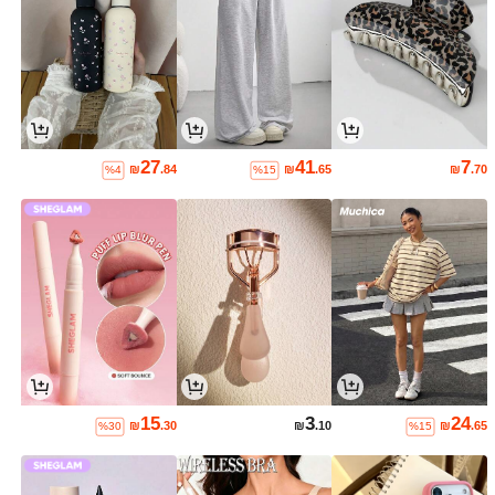
27
41
7
₪
.84
₪
.65
₪
.70
%4
%15
15
3
24
₪
.30
₪
.10
₪
.65
%30
%15