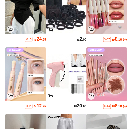
24
2
8
₪
.65
₪
.90
₪
.10
%15
%57
12
20
8
₪
.75
₪
.00
₪
.10
%42
%26