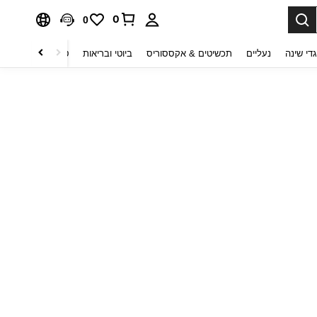
0
0
די שינה
נעליים
תכשיטים & אקססוריס
ביוטי ובריאות
טקסטיל לבית
ט