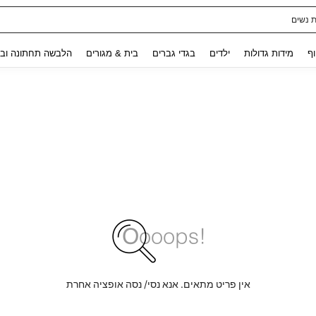
ת נשים
Use up and down arrow keys to חיפוש אחרון and לחפש ולמצוא. Press Enter to select.
וף
מידות גדולות
ילדים
בגדי גברים
בית & מגורים
הלבשה תחתונה ובג
אין פריט מתאים. אנא נסי/ נסה אופציה אחרת