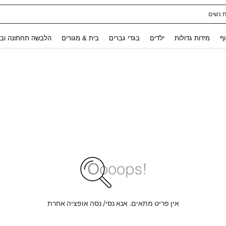
ת נשים
Use up and down arrow keys to חיפוש אחרון and לחפש ולמצוא. Press Enter to select.
וף
מידות גדולות
ילדים
בגדי גברים
בית & מגורים
הלבשה תחתונה ובג
אין פריט מתאים. אנא נסי/ נסה אופציה אחרת