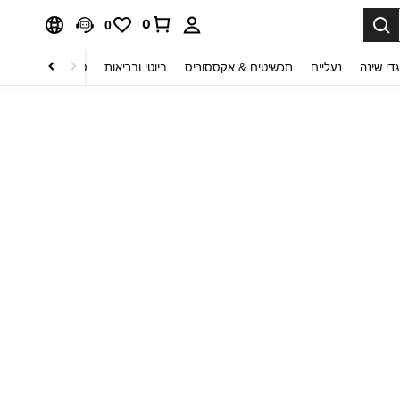
0
0
די שינה
נעליים
תכשיטים & אקססוריס
ביוטי ובריאות
טקסטיל לבית
ט