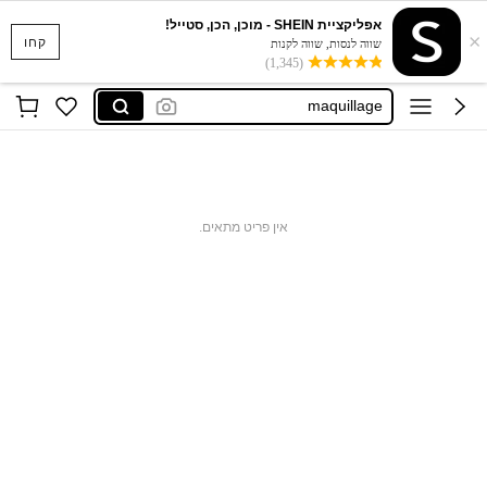
אפליקציית SHEIN - מוכן, הכן, סטייל!
×
phấn mắt
קחו
שווה לנסות, שווה לקנות
(1,345)
sheglam
maquillage
化妝品
maquillaje
phấn mắt
אין פריט מתאים.
sheglam