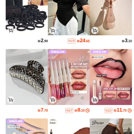
2
24
3
₪
.90
₪
.65
₪
.10
%15
7
8
11
₪
.70
₪
.10
₪
.70
%57
%22