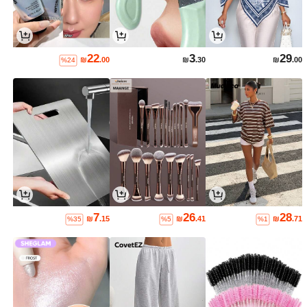
22
3
29
₪
.00
₪
.30
₪
.00
%24
7
26
28
₪
.15
₪
.41
₪
.71
%35
%5
%1