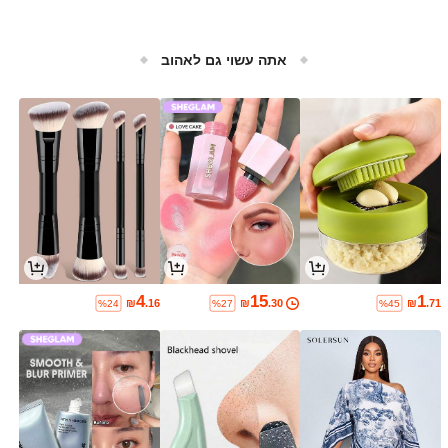
אתה עשוי גם לאהוב
4
15
1
₪
.16
₪
.30
₪
.71
%24
%27
%45