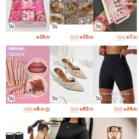
16
15
7
₪
.20
₪
.05
₪
.31
%15
%15
8
63
24
₪
.10
₪
.75
₪
.65
%26
%15
%15