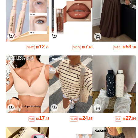
12
7
53
₪
.75
₪
.48
₪
.10
%42
%15
%10
17
24
27
₪
.48
₪
.65
₪
.84
%8
%15
%4