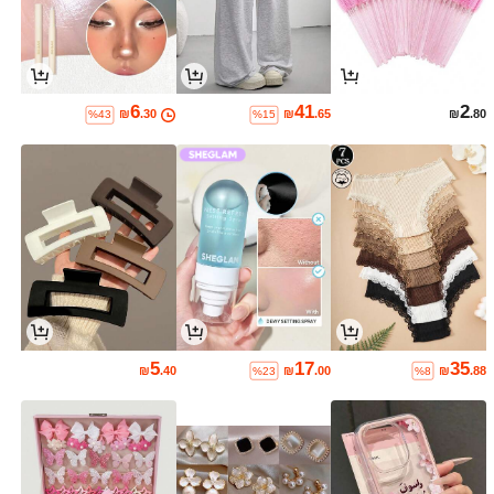
6
41
2
₪
.30
₪
.65
₪
.80
%43
%15
5
17
35
₪
.40
₪
.00
₪
.88
%23
%8