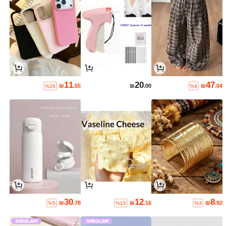
11
20
47
₪
.55
₪
.00
₪
.04
%26
%4
30
12
8
₪
.78
₪
.16
₪
.92
%5
%15
%3