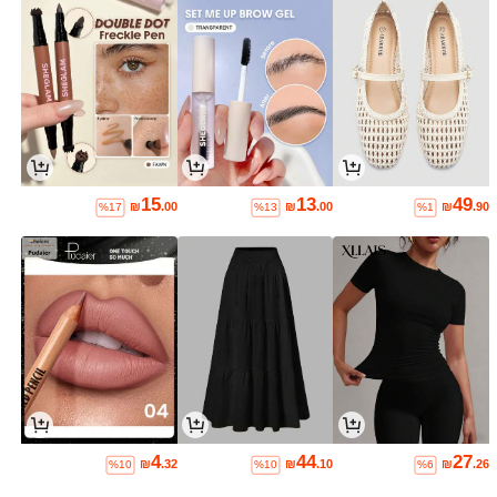
15
13
49
₪
.00
₪
.00
₪
.90
%17
%13
%1
4
44
27
₪
.32
₪
.10
₪
.26
%10
%10
%6