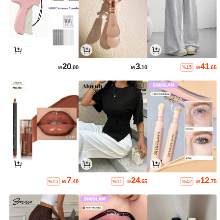
20
3
41
₪
.00
₪
.10
₪
.65
%15
7
24
12
₪
.48
₪
.65
₪
.75
%15
%15
%42