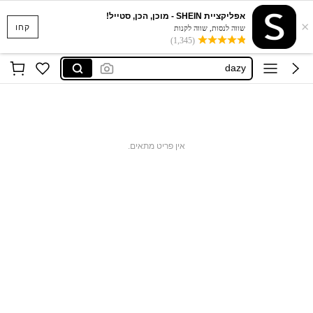
אפליקציית SHEIN - מוכן, הכן, סטייל!
×
anewsta
קחו
שווה לנסות, שווה לקנות
(1,345)
motf
dazy
motf שמלות
maija
anewsta
אין פריט מתאים.
motf