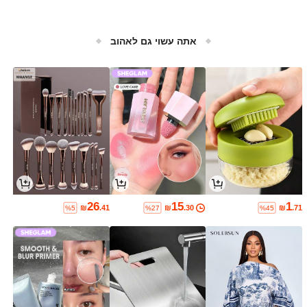
אתה עשוי גם לאהוב
26
15
1
₪
.41
₪
.30
₪
.71
%5
%27
%45