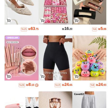
63
16
5
₪
.75
₪
.20
₪
.06
%15
%6
8
24
24
₪
.10
₪
.65
₪
.93
%26
%15
%8