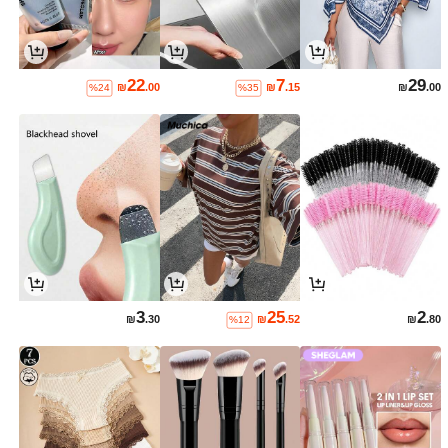
22
7
29
₪
.00
₪
.15
₪
.00
%24
%35
3
25
2
₪
.30
₪
.52
₪
.80
%12