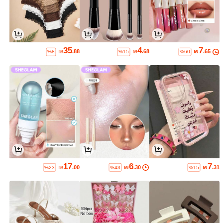
35
4
7
₪
.88
₪
.68
₪
.65
%8
%15
%60
17
6
7
₪
.00
₪
.30
₪
.31
%23
%43
%15