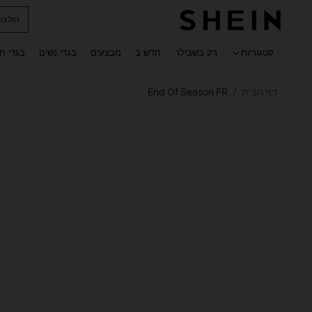
חולצו
 navigate search
קטגוריות
רק בשבילך
חדש ב
מבצעים
בגדי נשים
בגדי ח
דף הבית
End Of Season FR
/