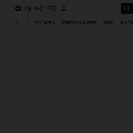
0
0
די שינה
נעליים
תכשיטים & אקססוריס
ביוטי ובריאות
טקסטיל לבית
ט