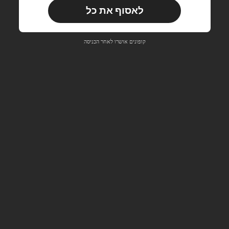
לאסוף את כל
משתמש חדש
33
קופון מוצר
%הנחה
מוגבל ל-₪270
קופונים אושרו לאחר הכניסה
הזמנות ₪486+
מוגבל בזמן
משתמש חדש
31
קופון מוצר
%הנחה
מוגבל ל-₪539
הזמנות ₪745+
מוגבל בזמן