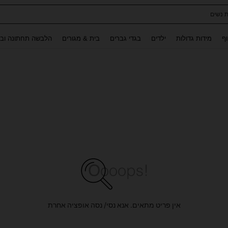
ת נשים
Use up and down arrow keys to חיפוש אחרון and לחפש ולמצוא. Press Enter to select.
וף
מידות גדולות
ילדים
בגדי גברים
בית & מגורים
הלבשה תחתונה ובג
אין פריט מתאים. אנא נסי/ נסה אופציה אחרת