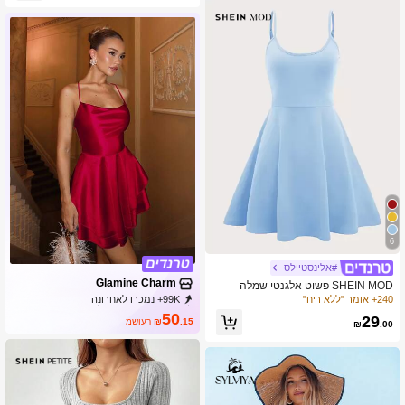
6
#אלינסטיילס
Glamine Charm
SHEIN MOD פשוט אלגנטי שמלה
99K+ נמכרו לאחרונה
240+ אומר "ללא ריח"
33K+ רכישה חוזרת
105K מנוי
50
29
.15
₪
משוער
₪
.00