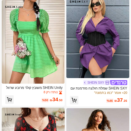
SHEIN SXY
SHEIN Unity משובץ קולר מרובע שרוול
SHEIN SXY שמלת חולצה מזדמנת עם
מנופח שמלת חגורה
שרוולים ארוכים לנשים עם חזה חד מותן
נותרו רק 8
20+ אומר "כמו בתמונה"
34
37
%50
₪
.50
%46
₪
.26