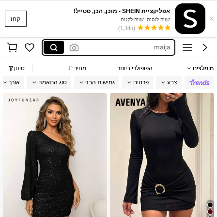
dazy
אפליקציית SHEIN - מוכן, הכן, סטייל!
×
motf שמלות
קחו
שווה לנסות, שווה לקנות
(1,345)
maija
motf נשים
motf שמלות ערב
מומלצים
הפופולרי ביותר
מחיר
סינון
dazy
צבע
פרטים
גמישות הבד
סוג התאמה
אורך
motf שמלות