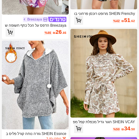
SHEIN Frenchy מרופט רוכסן פרחוני בו
הו שמלה
51
Breezaya
%42
₪
.62
Breezaya הדפס על הכל כתף חשופה ש
מלת חולצה
26
%46
₪
.46
SHEIN VCAY חגור גדיל מכפלת קפל מפ
וצל רוכסן פייזלי בוהו שמלה
34
%50
₪
.50
SHEIN Essnce גזרה נוחה קורל פליס ב
רדס נשים שמלות
נותרו רק 2