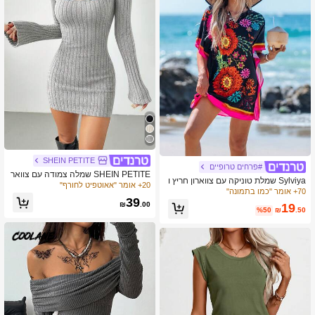
SHEIN PETITE
#פרחים טרופיים
SHEIN PETITE שמלה צמודה עם צוואר
Sylviya שמלת טוניקה עם צווארון חריץ ו
ון עגול ושרוול מתרחב
20+ אומר "אאוטפיט לחורף"
הדפס מנדלה, שמלת מסיבת תה, שמלות
70+ אומר "כמו בתמונה"
קיץ לנשים, חופשה
39
₪
.00
19
%50
₪
.50