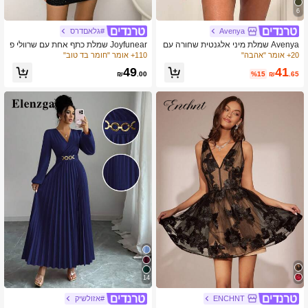
6
Avenya
#גלאםדרס
Avenya שמלת מיני אלגנטית שחורה עם
Joyfunear שמלת כתף אחת עם שרוולי פ
כפפולים ועיטורי מתכת, סגנון סקסי שיק ל
נס ורוכסן בגזרה צמודה שחורה לחופשה
20+ אומר "אהבה"
110+ אומר "חומר בד טוב"
משרד וסירן, Y2K Goddess, סטייל Hot
אביב אלגנטי
41
49
Girl, תסריף לערב בחוץ בסתיו, תסריף ל
%15
₪
.65
₪
.00
שיבה הביתה
14
ENCHNT
#אזולשיק