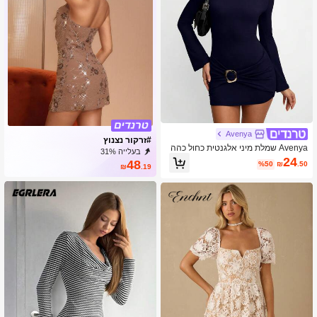
Avenya
#זרקור נצנוץ
Avenya שמלת מיני אלגנטית כחול כהה
בעלייה 31%
לסתיו, עיטור מתכת בטלאי מקומט, לבליי
24
48
%50
₪
.50
אאוט לילה, סגנון אלגנטי חם Y2K רחוב,
₪
.19
חופים, חופשה, שייט