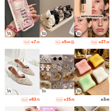
7
5
27
₪
.31
₪
.84
₪
.20
%15
%1
%32
63
15
3
₪
.75
₪
.05
₪
.40
%15
%15