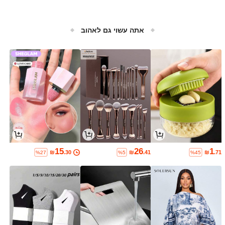
אתה עשוי גם לאהוב
15
26
1
₪
.30
₪
.41
₪
.71
%27
%5
%45