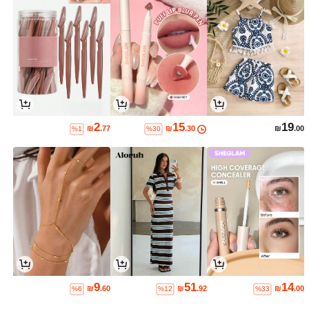
2
15
19
₪
.77
₪
.30
₪
.00
%1
%30
9
51
14
₪
.60
₪
.92
₪
.00
%6
%12
%33