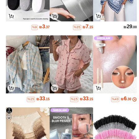
3
7
29
₪
.37
₪
.15
₪
.00
%9
%35
33
33
6
₪
.15
₪
.15
₪
.30
%15
%15
%43