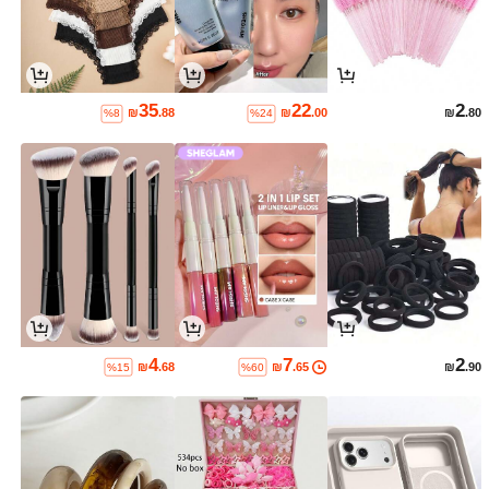
35
22
2
₪
.88
₪
.00
₪
.80
%8
%24
4
7
2
₪
.68
₪
.65
₪
.90
%15
%60