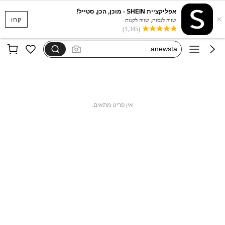
dazy
אפליקציית SHEIN - מוכן, הכן, סטייל!
×
motf שמלות
קחו
שווה לנסות, שווה לקנות
(1,345)
anewsta
motf שמלות ערב
maija
dazy
motf שמלות
אין פריט מתאים.