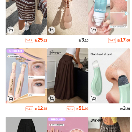
25
3
17
₪
.52
₪
.10
₪
.00
%12
%23
12
51
3
₪
.75
₪
.92
₪
.30
%42
%12