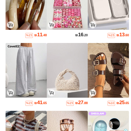
11
16
13
₪
.48
₪
.20
₪
.60
%15
%15
41
27
25
₪
.65
₪
.88
₪
.65
%15
%15
%10