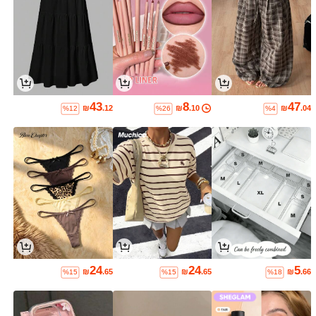
43
8
47
₪
.12
₪
.10
₪
.04
%12
%26
%4
24
24
5
₪
.65
₪
.65
₪
.66
%15
%15
%18